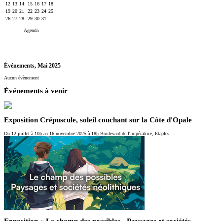
12
13
14
15
16
17
18
19
20
21
22
23
24
25
26
27
28
29
30
31
Agenda
Événements,
Mai 2025
Aucun évènement
Événements à venir
Exposition Crépuscule, soleil couchant sur la Côte d'Opale
Du 12 juillet
à 10
h
au 16 novembre 2025
à 18
h
Boulevard de l'impératrice, Etaples