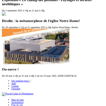
Exposition « Le champ des possibles - Paysages et sociétés
néolithiques »
Du 2 septembre 2025
à 14
h
au 21 juin
à 18
h
Hesdin : la métamorphose de l'église Notre-Dame!
Du 20 septembre
à 11
h
au 21 septembre 2025
à 18
h
Eglise Notre-Dame, Hesdin
On ouvre !
Du 30 mai
à 14
h
au 31 mai
à 18
h
5 rue du 19 mars 1962, 62000 DAINVILLE
Qui sommes-nous ?
Aide
Contact
Glossaire
Haut de page
Accessibilité
Plan du site