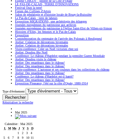
Eugène CHIGOT : peintre de la Côte d’Opale
LE PAS-DE-CALAIS, TERRE D’INNOVATIONS
Festival Osez la terre!
Forum des Collines d'Artois
Salon de généalogie et d'histoire locale de Bruay-la-Buissière
Le Pas-de-Calais : terre de labeurs
Exposition MIGRATIONS, une archéologie des échanges
Journées européennes du patrimoine aux archives
Journées européennes du patrimoine à l'église Saint-Eloi de Villers-sir-Simon
Histoires d’Elles, les femmes et le Pas-de-Calais
Exposition
Commémoration du centenaire de l'arrivée des Polonais à Hesdigneul
Atelier: Création de décorations hivernales
Atelier: Création de décorations hivernales
Visite-conférence: Créer un Noël victorien chez soi
Atelier: Doudou fête Noël
Conférence: Le château d'Hardelot pendant la première Guerre Mondiale
Atelier: Doudou visite le château
Atelier: Des renardeaux dans le château!
Atelier: Des renardeaux dans le château!
Visite-conférence: L'automne et ses couleurs dans les collections du château
Atelier: Des renardeaux dans le château!
Conférence: Le château d'Hardelot est-il hanté?
Atelier: Des renardeaux dans le château!
Exposition Pleasance, l'été sur la côte d'Opale, 1880-1914
Type d'événement
Réinitialiser la recherche
Mai 2025
Calendrier : Mai 2025
L
M
Me
J
V
S
D
1
2
3
4
5
6
7
8
9
10
11