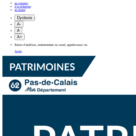
au contenu
-
à la recherche
-
au menu
|
Dyslexie
|
A-
A
A+
Baisse d’audition, malentendant ou sourd, appelez-nous via
Acceo