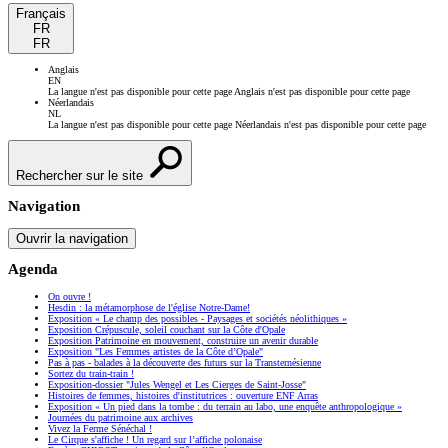
Français
FR
FR
Anglais
EN
La langue n'est pas disponible pour cette page
Anglais n'est pas disponible pour cette page
Néerlandais
NL
La langue n'est pas disponible pour cette page
Néerlandais n'est pas disponible pour cette page
Rechercher sur le site
Navigation
Ouvrir la navigation
Agenda
On ouvre !
Hesdin : la métamorphose de l'église Notre-Dame!
Exposition « Le champ des possibles - Paysages et sociétés néolithiques »
Exposition Crépuscule, soleil couchant sur la Côte d'Opale
Exposition Patrimoine en mouvement, construire un avenir durable
Exposition "Les Femmes artistes de la Côte d’Opale"
Pas à pas - balades à la découverte des futurs sur la Transternésienne
Sortez du train-train !
Exposition-dossier "Jules Wengel et Les Cierges de Saint-Josse"
Histoires de femmes, histoires d'institutrices : ouverture ENF Arras
Exposition « Un pied dans la tombe : du terrain au labo, une enquête anthropologique »
Journées du patrimoine aux archives
Vivez la Ferme Sénéchal !
Le Cirque s'affiche ! Un regard sur l’affiche polonaise