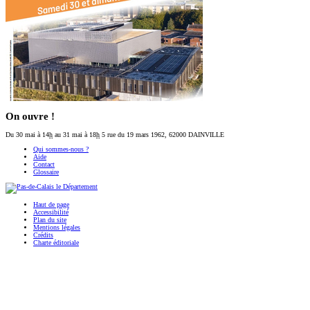
On ouvre !
Du 30 mai
à 14
h
au 31 mai
à 18
h
5 rue du 19 mars 1962, 62000 DAINVILLE
Qui sommes-nous ?
Aide
Contact
Glossaire
Haut de page
Accessibilité
Plan du site
Mentions légales
Crédits
Charte éditoriale