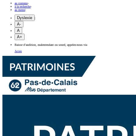
au contenu
-
à la recherche
-
au menu
|
Dyslexie
|
A-
A
A+
Baisse d’audition, malentendant ou sourd, appelez-nous via
Acceo