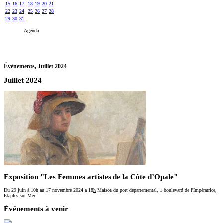
15
16
17
18
19
20
21
22
23
24
25
26
27
28
29
30
31
Agenda
Événements,
Juillet 2024
Juillet 2024
Exposition "Les Femmes artistes de la Côte d’Opale"
Du 29 juin
à 10
h
au 17 novembre 2024
à 18
h
Maison du port départemental, 1 boulevard de l'Impératrice,
Etaples-sur-Mer
Événements à venir