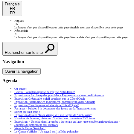
Français
FR
FR
Anglais
EN
La langue n'est pas disponible pour cette page
Anglais n'est pas disponible pour cette page
Néerlandais
NL
La langue n'est pas disponible pour cette page
Néerlandais n'est pas disponible pour cette page
Rechercher sur le site
Navigation
Ouvrir la navigation
Agenda
On ouvre !
Hesdin : la métamorphose de l'église Notre-Dame!
Exposition « Le champ des possibles - Paysages et sociétés néolithiques »
Exposition Crépuscule, soleil couchant sur la Côte d'Opale
Exposition Patrimoine en mouvement, construire un avenir durable
Exposition "Les Femmes artistes de la Côte d’Opale"
Pas à pas - balades à la découverte des futurs sur la Transternésienne
Sortez du train-train !
Exposition-dossier "Jules Wengel et Les Cierges de Saint-Josse"
Histoires de femmes, histoires d'institutrices : ouverture ENF Arras
Exposition « Un pied dans la tombe : du terrain au labo, une enquête anthropologique »
Journées du patrimoine aux archives
Vivez la Ferme Sénéchal !
Le Cirque s'affiche ! Un regard sur l’affiche polonaise