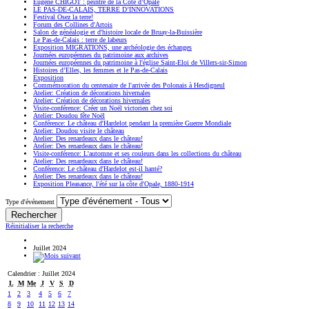
Eugène CHIGOT : peintre de la Côte d’Opale
LE PAS-DE-CALAIS, TERRE D’INNOVATIONS
Festival Osez la terre!
Forum des Collines d'Artois
Salon de généalogie et d'histoire locale de Bruay-la-Buissière
Le Pas-de-Calais : terre de labeurs
Exposition MIGRATIONS, une archéologie des échanges
Journées européennes du patrimoine aux archives
Journées européennes du patrimoine à l'église Saint-Eloi de Villers-sir-Simon
Histoires d’Elles, les femmes et le Pas-de-Calais
Exposition
Commémoration du centenaire de l'arrivée des Polonais à Hesdigneul
Atelier: Création de décorations hivernales
Atelier: Création de décorations hivernales
Visite-conférence: Créer un Noël victorien chez soi
Atelier: Doudou fête Noël
Conférence: Le château d'Hardelot pendant la première Guerre Mondiale
Atelier: Doudou visite le château
Atelier: Des renardeaux dans le château!
Atelier: Des renardeaux dans le château!
Visite-conférence: L'automne et ses couleurs dans les collections du château
Atelier: Des renardeaux dans le château!
Conférence: Le château d'Hardelot est-il hanté?
Atelier: Des renardeaux dans le château!
Exposition Pleasance, l'été sur la côte d'Opale, 1880-1914
Type d'événement
Réinitialiser la recherche
Juillet 2024
Calendrier : Juillet 2024
L
M
Me
J
V
S
D
1
2
3
4
5
6
7
8
9
10
11
12
13
14