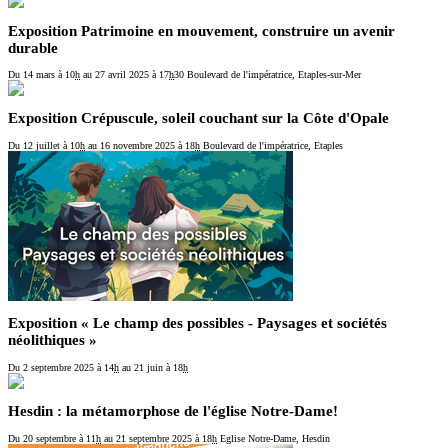
Exposition Patrimoine en mouvement, construire un avenir
durable
Du 14 mars
à 10
h
au 27 avril 2025
à 17
h
30
Boulevard de l'impératrice, Etaples-sur-Mer
Exposition Crépuscule, soleil couchant sur la Côte d'Opale
Du 12 juillet
à 10
h
au 16 novembre 2025
à 18
h
Boulevard de l'impératrice, Etaples
Exposition « Le champ des possibles - Paysages et sociétés
néolithiques »
Du 2 septembre 2025
à 14
h
au 21 juin
à 18
h
Hesdin : la métamorphose de l'église Notre-Dame!
Du 20 septembre
à 11
h
au 21 septembre 2025
à 18
h
Eglise Notre-Dame, Hesdin