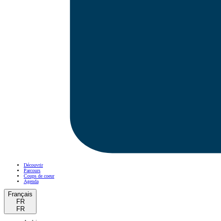
Découvrir
Parcours
Coups de coeur
Agenda
Français
FR
FR