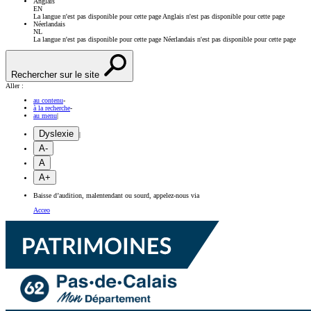
Anglais
EN
La langue n'est pas disponible pour cette page
Anglais n'est pas disponible pour cette page
Néerlandais
NL
La langue n'est pas disponible pour cette page
Néerlandais n'est pas disponible pour cette page
Rechercher sur le site
Aller :
au contenu
-
à la recherche
-
au menu
|
Dyslexie
|
A-
A
A+
Baisse d’audition, malentendant ou sourd, appelez-nous via
Acceo