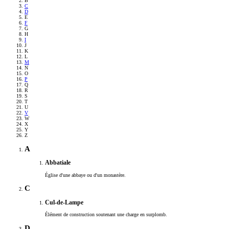
B
C
D
E
F
G
H
I
J
K
L
M
N
O
P
Q
R
S
T
U
V
W
X
Y
Z
A
Abbatiale
Église d'une abbaye ou d'un monastère.
C
Cul-de-Lampe
Élément de construction soutenant une charge en surplomb.
D