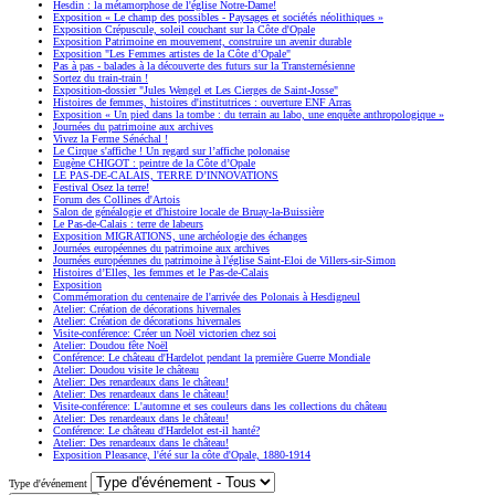
Hesdin : la métamorphose de l'église Notre-Dame!
Exposition « Le champ des possibles - Paysages et sociétés néolithiques »
Exposition Crépuscule, soleil couchant sur la Côte d'Opale
Exposition Patrimoine en mouvement, construire un avenir durable
Exposition "Les Femmes artistes de la Côte d’Opale"
Pas à pas - balades à la découverte des futurs sur la Transternésienne
Sortez du train-train !
Exposition-dossier "Jules Wengel et Les Cierges de Saint-Josse"
Histoires de femmes, histoires d'institutrices : ouverture ENF Arras
Exposition « Un pied dans la tombe : du terrain au labo, une enquête anthropologique »
Journées du patrimoine aux archives
Vivez la Ferme Sénéchal !
Le Cirque s'affiche ! Un regard sur l’affiche polonaise
Eugène CHIGOT : peintre de la Côte d’Opale
LE PAS-DE-CALAIS, TERRE D’INNOVATIONS
Festival Osez la terre!
Forum des Collines d'Artois
Salon de généalogie et d'histoire locale de Bruay-la-Buissière
Le Pas-de-Calais : terre de labeurs
Exposition MIGRATIONS, une archéologie des échanges
Journées européennes du patrimoine aux archives
Journées européennes du patrimoine à l'église Saint-Eloi de Villers-sir-Simon
Histoires d’Elles, les femmes et le Pas-de-Calais
Exposition
Commémoration du centenaire de l'arrivée des Polonais à Hesdigneul
Atelier: Création de décorations hivernales
Atelier: Création de décorations hivernales
Visite-conférence: Créer un Noël victorien chez soi
Atelier: Doudou fête Noël
Conférence: Le château d'Hardelot pendant la première Guerre Mondiale
Atelier: Doudou visite le château
Atelier: Des renardeaux dans le château!
Atelier: Des renardeaux dans le château!
Visite-conférence: L'automne et ses couleurs dans les collections du château
Atelier: Des renardeaux dans le château!
Conférence: Le château d'Hardelot est-il hanté?
Atelier: Des renardeaux dans le château!
Exposition Pleasance, l'été sur la côte d'Opale, 1880-1914
Type d'événement