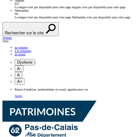
Anglais
EN
La langue n'est pas disponible pour cette page
Anglais n'est pas disponible pour cette page
Néerlandais
NL
La langue n'est pas disponible pour cette page
Néerlandais n'est pas disponible pour cette page
Rechercher sur le site
Agenda
Aller :
au contenu
-
à la recherche
-
au menu
|
Dyslexie
|
A-
A
A+
Baisse d’audition, malentendant ou sourd, appelez-nous via
Acceo