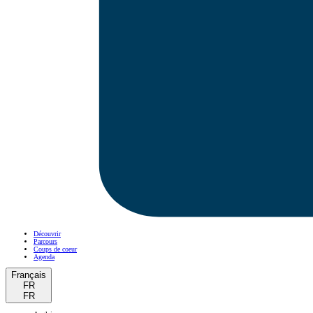
Découvrir
Parcours
Coups de coeur
Agenda
Français
FR
FR