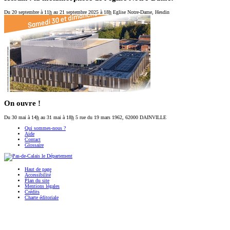
Du 20 septembre
à 11
h
au 21 septembre 2025
à 18
h
Eglise Notre-Dame, Hesdin
On ouvre !
Du 30 mai
à 14
h
au 31 mai
à 18
h
5 rue du 19 mars 1962, 62000 DAINVILLE
Qui sommes-nous ?
Aide
Contact
Glossaire
Haut de page
Accessibilité
Plan du site
Mentions légales
Crédits
Charte éditoriale