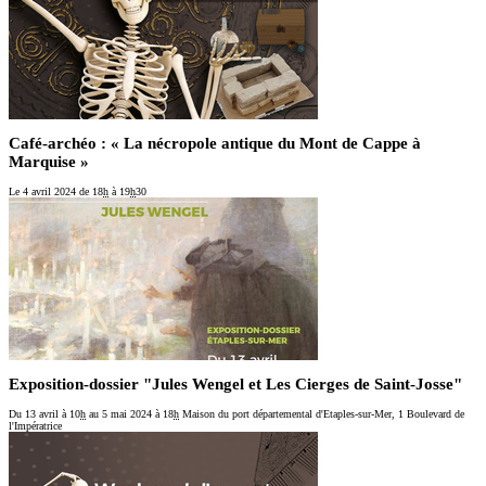
Café-archéo : « La nécropole antique du Mont de Cappe à
Marquise »
Le 4 avril 2024
de 18
h
à 19
h
30
Exposition-dossier "Jules Wengel et Les Cierges de Saint-Josse"
Du 13 avril
à 10
h
au 5 mai 2024
à 18
h
Maison du port départemental d'Etaples-sur-Mer, 1 Boulevard de
l'Impératrice