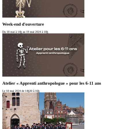
Week-end d'ouverture
Du 18 mai
à 14
h
au 19 mai 2024
à 18
h
Atelier « Apprenti anthropologue » pour les 6-11 ans
Le 18 mai 2024
de 14
h
30 à 16
h