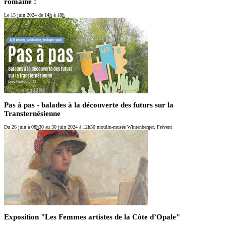
romaine !
Le 15 juin 2024
de 14
h
à 18
h
Pas à pas - balades à la découverte des futurs sur la
Transternésienne
Du 26 juin
à 08
h
30
au 30 juin 2024
à 12
h
30
moulin-musée Wintenberger, Frévent
Exposition "Les Femmes artistes de la Côte d’Opale"