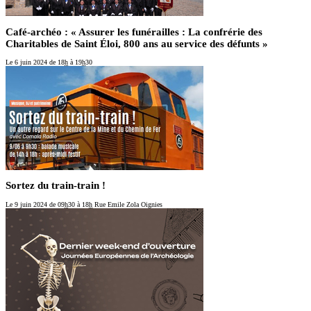
Café-archéo : « Assurer les funérailles : La confrérie des
Charitables de Saint Éloi, 800 ans au service des défunts »
Le 6 juin 2024
de 18
h
à 19
h
30
Sortez du train-train !
Le 9 juin 2024
de 09
h
30 à 18
h
Rue Emile Zola Oignies