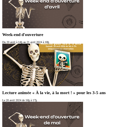
Week-end d'ouverture
Du 20 avril
à 14
h
au 21 avril 2024
à 18
h
Lecture animée « À la vie, à la mort ! » pour les 3-5 ans
Le 20 avril 2024
de 16
h
à 17
h