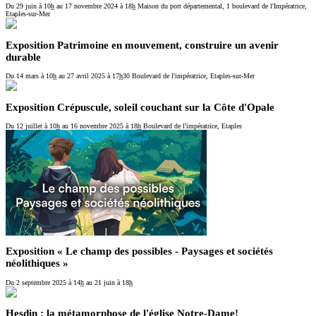
Du 29 juin
à 10
h
au 17 novembre 2024
à 18
h
Maison du port départemental, 1 boulevard de l'Impératrice,
Etaples-sur-Mer
Exposition Patrimoine en mouvement, construire un avenir
durable
Du 14 mars
à 10
h
au 27 avril 2025
à 17
h
30
Boulevard de l'impératrice, Etaples-sur-Mer
Exposition Crépuscule, soleil couchant sur la Côte d'Opale
Du 12 juillet
à 10
h
au 16 novembre 2025
à 18
h
Boulevard de l'impératrice, Etaples
Exposition « Le champ des possibles - Paysages et sociétés
néolithiques »
Du 2 septembre 2025
à 14
h
au 21 juin
à 18
h
Hesdin : la métamorphose de l'église Notre-Dame!