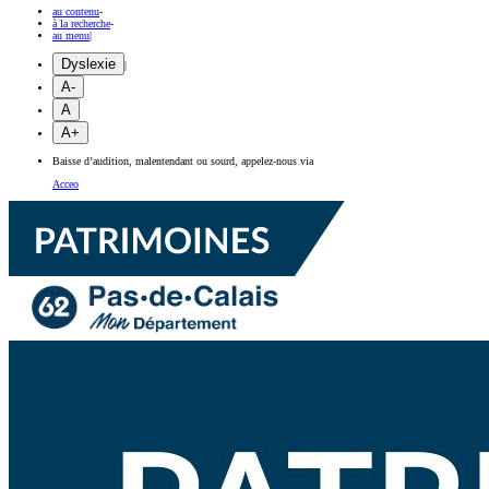
au contenu
-
à la recherche
-
au menu
|
Dyslexie
|
A-
A
A+
Baisse d’audition, malentendant ou sourd, appelez-nous via
Acceo