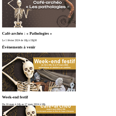
Café-archéo : « Pathologies »
Le 1 février 2024
de 18
h
à 19
h
30
Événements à venir
Week-end festif
Du 16 mars
à 14
h
au 17 mars 2024
à 18
h