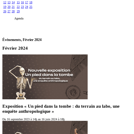
12
13
14
15
16
17
18
19
20
21
22
23
24
25
26
27
28
29
Agenda
Événements,
Février 2024
Février 2024
Exposition « Un pied dans la tombe : du terrain au labo, une
enquête anthropologique »
Du 16 septembre 2023
à 14
h
au 16 juin 2024
à 18
h