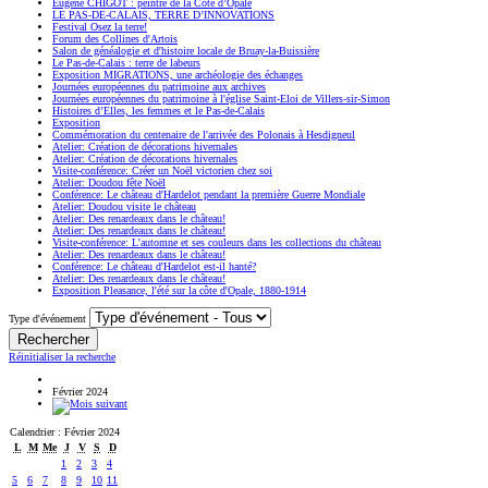
Eugène CHIGOT : peintre de la Côte d’Opale
LE PAS-DE-CALAIS, TERRE D’INNOVATIONS
Festival Osez la terre!
Forum des Collines d'Artois
Salon de généalogie et d'histoire locale de Bruay-la-Buissière
Le Pas-de-Calais : terre de labeurs
Exposition MIGRATIONS, une archéologie des échanges
Journées européennes du patrimoine aux archives
Journées européennes du patrimoine à l'église Saint-Eloi de Villers-sir-Simon
Histoires d’Elles, les femmes et le Pas-de-Calais
Exposition
Commémoration du centenaire de l'arrivée des Polonais à Hesdigneul
Atelier: Création de décorations hivernales
Atelier: Création de décorations hivernales
Visite-conférence: Créer un Noël victorien chez soi
Atelier: Doudou fête Noël
Conférence: Le château d'Hardelot pendant la première Guerre Mondiale
Atelier: Doudou visite le château
Atelier: Des renardeaux dans le château!
Atelier: Des renardeaux dans le château!
Visite-conférence: L'automne et ses couleurs dans les collections du château
Atelier: Des renardeaux dans le château!
Conférence: Le château d'Hardelot est-il hanté?
Atelier: Des renardeaux dans le château!
Exposition Pleasance, l'été sur la côte d'Opale, 1880-1914
Type d'événement
Réinitialiser la recherche
Février 2024
Calendrier : Février 2024
L
M
Me
J
V
S
D
1
2
3
4
5
6
7
8
9
10
11