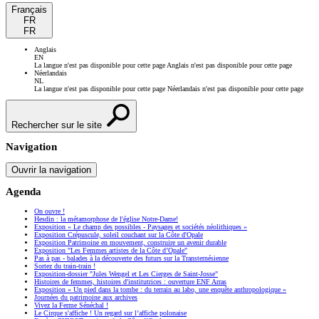
Français
FR
FR
Anglais
EN
La langue n'est pas disponible pour cette page
Anglais n'est pas disponible pour cette page
Néerlandais
NL
La langue n'est pas disponible pour cette page
Néerlandais n'est pas disponible pour cette page
Rechercher sur le site
Navigation
Ouvrir la navigation
Agenda
On ouvre !
Hesdin : la métamorphose de l'église Notre-Dame!
Exposition « Le champ des possibles - Paysages et sociétés néolithiques »
Exposition Crépuscule, soleil couchant sur la Côte d'Opale
Exposition Patrimoine en mouvement, construire un avenir durable
Exposition "Les Femmes artistes de la Côte d’Opale"
Pas à pas - balades à la découverte des futurs sur la Transternésienne
Sortez du train-train !
Exposition-dossier "Jules Wengel et Les Cierges de Saint-Josse"
Histoires de femmes, histoires d'institutrices : ouverture ENF Arras
Exposition « Un pied dans la tombe : du terrain au labo, une enquête anthropologique »
Journées du patrimoine aux archives
Vivez la Ferme Sénéchal !
Le Cirque s'affiche ! Un regard sur l’affiche polonaise