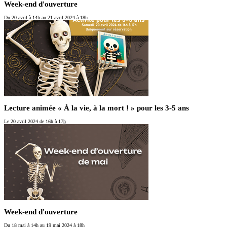
Week-end d'ouverture
Du 20 avril
à 14
h
au 21 avril 2024
à 18
h
Lecture animée « À la vie, à la mort ! » pour les 3-5 ans
Le 20 avril 2024
de 16
h
à 17
h
Week-end d'ouverture
Du 18 mai
à 14
h
au 19 mai 2024
à 18
h