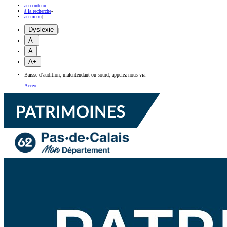
au contenu
-
à la recherche
-
au menu
|
Dyslexie
|
A-
A
A+
Baisse d’audition, malentendant ou sourd, appelez-nous via
Acceo