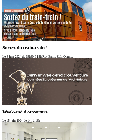
Sortez du train-train !
Le 9 juin 2024
de 09
h
30 à 18
h
Rue Emile Zola Oignies
Week-end d'ouverture
Le 15 juin 2024
de 14
h
à 18
h