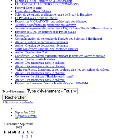
Eugène CHIGOT : peintre de la Côte d’Opale
LE PAS-DE-CALAIS, TERRE D’INNOVATIONS
Festival Osez la terre!
Forum des Collines d'Artois
Salon de généalogie et d'histoire locale de Bruay-la-Buissière
Le Pas-de-Calais : terre de labeurs
Exposition MIGRATIONS, une archéologie des échanges
Journées européennes du patrimoine aux archives
Journées européennes du patrimoine à l'église Saint-Eloi de Villers-sir-Simon
Histoires d’Elles, les femmes et le Pas-de-Calais
Exposition
Commémoration du centenaire de l'arrivée des Polonais à Hesdigneul
Atelier: Création de décorations hivernales
Atelier: Création de décorations hivernales
Visite-conférence: Créer un Noël victorien chez soi
Atelier: Doudou fête Noël
Conférence: Le château d'Hardelot pendant la première Guerre Mondiale
Atelier: Doudou visite le château
Atelier: Des renardeaux dans le château!
Atelier: Des renardeaux dans le château!
Visite-conférence: L'automne et ses couleurs dans les collections du château
Atelier: Des renardeaux dans le château!
Conférence: Le château d'Hardelot est-il hanté?
Atelier: Des renardeaux dans le château!
Exposition Pleasance, l'été sur la côte d'Opale, 1880-1914
Type d'événement
Réinitialiser la recherche
Septembre 2023
Calendrier : Septembre
2023
L
M
Me
J
V
S
D
1
2
3