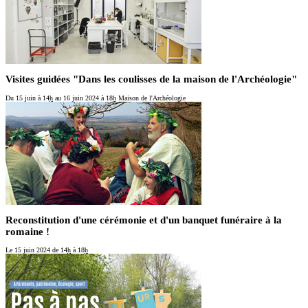
Visites guidées "Dans les coulisses de la maison de l'Archéologie"
Du 15 juin
à 14
h
au 16 juin 2024
à 18
h
Maison de l'Archéologie
Reconstitution d'une cérémonie et d'un banquet funéraire à la
romaine !
Le 15 juin 2024
de 14
h
à 18
h