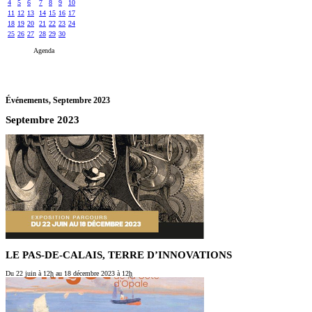
4
5
6
7
8
9
10
11
12
13
14
15
16
17
18
19
20
21
22
23
24
25
26
27
28
29
30
Agenda
Événements,
Septembre 2023
Septembre 2023
LE PAS-DE-CALAIS, TERRE D’INNOVATIONS
Du 22 juin
à 12
h
au 18 décembre 2023
à 12
h