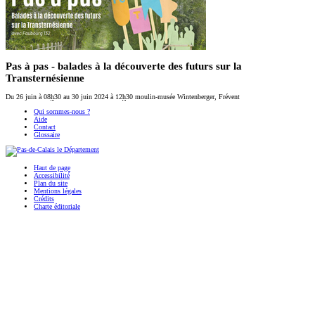
Pas à pas - balades à la découverte des futurs sur la
Transternésienne
Du 26 juin
à 08
h
30
au 30 juin 2024
à 12
h
30
moulin-musée Wintenberger, Frévent
Qui sommes-nous ?
Aide
Contact
Glossaire
Haut de page
Accessibilité
Plan du site
Mentions légales
Crédits
Charte éditoriale