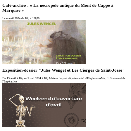
Café-archéo : « La nécropole antique du Mont de Cappe à
Marquise »
Le 4 avril 2024
de 18
h
à 19
h
30
Exposition-dossier "Jules Wengel et Les Cierges de Saint-Josse"
Du 13 avril
à 10
h
au 5 mai 2024
à 18
h
Maison du port départemental d'Etaples-sur-Mer, 1 Boulevard de
l'Impératrice