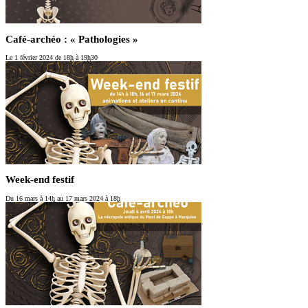
Café-archéo : « Pathologies »
Le 1 février 2024
de 18
h
à 19
h
30
Week-end festif
Du 16 mars
à 14
h
au 17 mars 2024
à 18
h