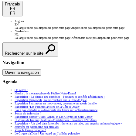
Français
FR
FR
Anglais
EN
La langue n'est pas disponible pour cette page
Anglais n'est pas disponible pour cette page
Néerlandais
NL
La langue n'est pas disponible pour cette page
Néerlandais n'est pas disponible pour cette page
Rechercher sur le site
Navigation
Ouvrir la navigation
Agenda
On ouvre !
Hesdin : la métamorphose de l'église Notre-Dame!
Exposition « Le champ des possibles - Paysages et sociétés néolithiques »
Exposition Crépuscule, soleil couchant sur la Côte d'Opale
Exposition Patrimoine en mouvement, construire un avenir durable
Exposition "Les Femmes artistes de la Côte d’Opale"
Pas à pas - balades à la découverte des futurs sur la Transternésienne
Sortez du train-train !
Exposition-dossier "Jules Wengel et Les Cierges de Saint-Josse"
Histoires de femmes, histoires d'institutrices : ouverture ENF Arras
Exposition « Un pied dans la tombe : du terrain au labo, une enquête anthropologique »
Journées du patrimoine aux archives
Vivez la Ferme Sénéchal !
Le Cirque s'affiche ! Un regard sur l’affiche polonaise