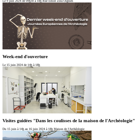
Le 9 juin 2024
de 09
h
30 à 18
h
Rue Emile Zola Oignies
Week-end d'ouverture
Le 15 juin 2024
de 14
h
à 18
h
Visites guidées "Dans les coulisses de la maison de l'Archéologie"
Du 15 juin
à 14
h
au 16 juin 2024
à 18
h
Maison de l'Archéologie