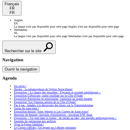
Français
FR
FR
Anglais
EN
La langue n'est pas disponible pour cette page
Anglais n'est pas disponible pour cette page
Néerlandais
NL
La langue n'est pas disponible pour cette page
Néerlandais n'est pas disponible pour cette page
Rechercher sur le site
Navigation
Ouvrir la navigation
Agenda
On ouvre !
Hesdin : la métamorphose de l'église Notre-Dame!
Exposition « Le champ des possibles - Paysages et sociétés néolithiques »
Exposition Crépuscule, soleil couchant sur la Côte d'Opale
Exposition Patrimoine en mouvement, construire un avenir durable
Exposition "Les Femmes artistes de la Côte d’Opale"
Pas à pas - balades à la découverte des futurs sur la Transternésienne
Sortez du train-train !
Exposition-dossier "Jules Wengel et Les Cierges de Saint-Josse"
Histoires de femmes, histoires d'institutrices : ouverture ENF Arras
Exposition « Un pied dans la tombe : du terrain au labo, une enquête anthropologique »
Journées du patrimoine aux archives
Vivez la Ferme Sénéchal !
Le Cirque s'affiche ! Un regard sur l’affiche polonaise