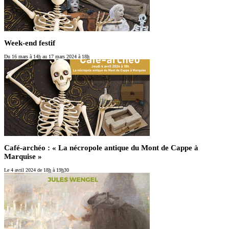
Week-end festif
Du 16 mars
à 14
h
au 17 mars 2024
à 18
h
Café-archéo : « La nécropole antique du Mont de Cappe à
Marquise »
Le 4 avril 2024
de 18
h
à 19
h
30