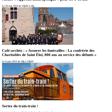
Le 18 mai 2024
de 14
h
30 à 16
h
Café-archéo : « Assurer les funérailles : La confrérie des
Charitables de Saint Éloi, 800 ans au service des défunts »
Le 6 juin 2024
de 18
h
à 19
h
30
Sortez du train-train !