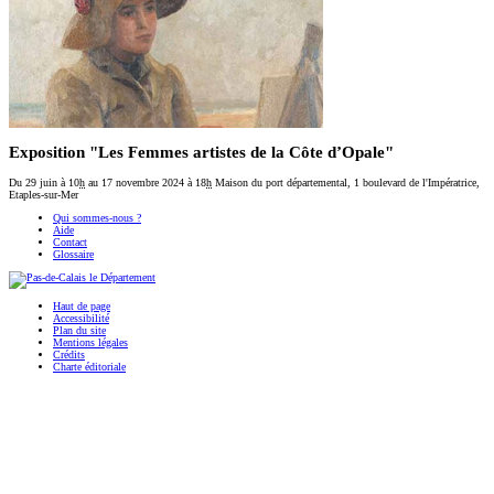
Exposition "Les Femmes artistes de la Côte d’Opale"
Du 29 juin
à 10
h
au 17 novembre 2024
à 18
h
Maison du port départemental, 1 boulevard de l'Impératrice,
Etaples-sur-Mer
Qui sommes-nous ?
Aide
Contact
Glossaire
Haut de page
Accessibilité
Plan du site
Mentions légales
Crédits
Charte éditoriale