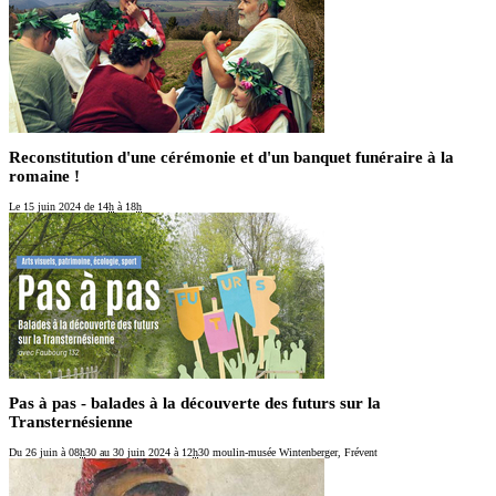
Reconstitution d'une cérémonie et d'un banquet funéraire à la
romaine !
Le 15 juin 2024
de 14
h
à 18
h
Pas à pas - balades à la découverte des futurs sur la
Transternésienne
Du 26 juin
à 08
h
30
au 30 juin 2024
à 12
h
30
moulin-musée Wintenberger, Frévent