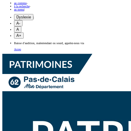
au contenu
-
à la recherche
-
au menu
|
Dyslexie
|
A-
A
A+
Baisse d’audition, malentendant ou sourd, appelez-nous via
Acceo