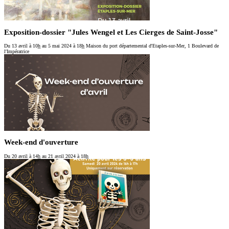
Exposition-dossier "Jules Wengel et Les Cierges de Saint-Josse"
Du 13 avril
à 10
h
au 5 mai 2024
à 18
h
Maison du port départemental d'Etaples-sur-Mer, 1 Boulevard de
l'Impératrice
Week-end d'ouverture
Du 20 avril
à 14
h
au 21 avril 2024
à 18
h