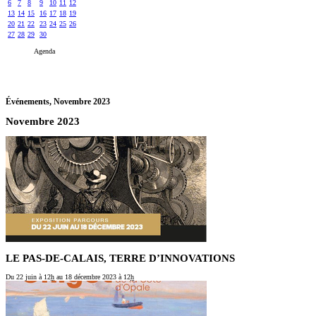
6
7
8
9
10
11
12
13
14
15
16
17
18
19
20
21
22
23
24
25
26
27
28
29
30
Agenda
Événements,
Novembre 2023
Novembre 2023
LE PAS-DE-CALAIS, TERRE D’INNOVATIONS
Du 22 juin
à 12
h
au 18 décembre 2023
à 12
h