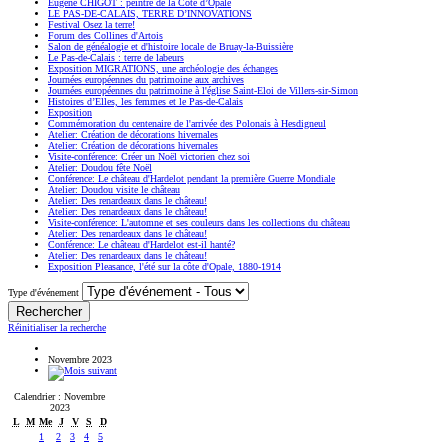
Eugène CHIGOT : peintre de la Côte d’Opale
LE PAS-DE-CALAIS, TERRE D’INNOVATIONS
Festival Osez la terre!
Forum des Collines d'Artois
Salon de généalogie et d'histoire locale de Bruay-la-Buissière
Le Pas-de-Calais : terre de labeurs
Exposition MIGRATIONS, une archéologie des échanges
Journées européennes du patrimoine aux archives
Journées européennes du patrimoine à l'église Saint-Eloi de Villers-sir-Simon
Histoires d’Elles, les femmes et le Pas-de-Calais
Exposition
Commémoration du centenaire de l'arrivée des Polonais à Hesdigneul
Atelier: Création de décorations hivernales
Atelier: Création de décorations hivernales
Visite-conférence: Créer un Noël victorien chez soi
Atelier: Doudou fête Noël
Conférence: Le château d'Hardelot pendant la première Guerre Mondiale
Atelier: Doudou visite le château
Atelier: Des renardeaux dans le château!
Atelier: Des renardeaux dans le château!
Visite-conférence: L'automne et ses couleurs dans les collections du château
Atelier: Des renardeaux dans le château!
Conférence: Le château d'Hardelot est-il hanté?
Atelier: Des renardeaux dans le château!
Exposition Pleasance, l'été sur la côte d'Opale, 1880-1914
Type d'événement
Réinitialiser la recherche
Novembre 2023
Calendrier : Novembre
2023
L
M
Me
J
V
S
D
1
2
3
4
5