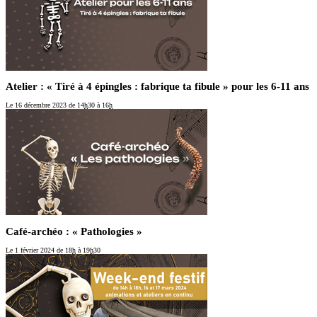
Atelier : « Tiré à 4 épingles : fabrique ta fibule » pour les 6-11 ans
Le 16 décembre 2023
de 14
h
30 à 16
h
Café-archéo : « Pathologies »
Le 1 février 2024
de 18
h
à 19
h
30