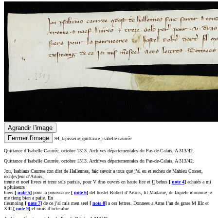
Agrandir l'image
Fermer l'image
94_tapisserie_quittance_isabelle-caurrée
Quittance d’Isabelle Caurrée, octobre 1313. Archives départementales du Pas-de-Calais, A 313/42.
Quittance d’Isabelle Caurrée, octobre 1313. Archives départementales du Pas-de-Calais, A 313/42.
Jou, Isabiaus Caurree con dist de Hallennes, faic savoir a tous que j’ai eu et recheu de Mahieu Cosset,
rech[ev]eur d’Artois,
trente et noef livres et treze sols parisis, pour V dras ouvrés en haute lice et
II
behus
[
note 4
]
achatés a mi
a pluiseurs
fuers
[
note 5
]
pour la pourveance
[
note 6
]
del hostel Robert d’Artois, fil Madame, de laquele monnoie je
me tieng bien a paiie. En
tiesmoing
[
note 7
]
de ce j’ai mis men seel
[
note 8
]
a ces lettres. Donnees a Arras l’an de grase M IIIc et
XIII
[
note 9
]
el mois d’octembre.