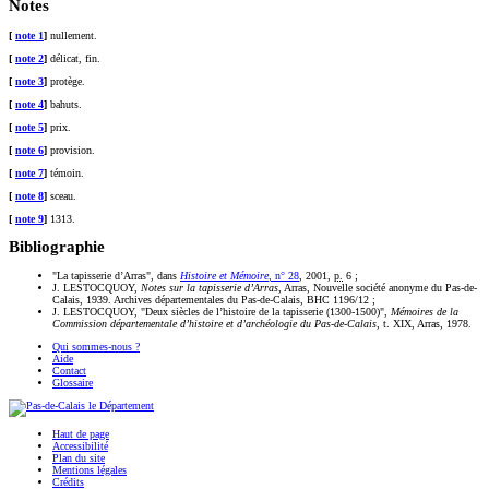
Notes
[
note 1
]
nullement.
[
note 2
]
délicat, fin.
[
note 3
]
protège.
[
note 4
]
bahuts.
[
note 5
]
prix.
[
note 6
]
provision.
[
note 7
]
témoin.
[
note 8
]
sceau.
[
note 9
]
1313.
Bibliographie
"La tapisserie d’Arras", dans
Histoire et Mémoire
, n° 28
, 2001,
p.
6 ;
J. LESTOCQUOY,
Notes sur la tapisserie d’Arras
, Arras, Nouvelle société anonyme du Pas-de-
Calais, 1939. Archives départementales du Pas-de-Calais, BHC 1196/12 ;
J. LESTOCQUOY, "Deux siècles de l’histoire de la tapisserie (1300-1500)",
Mémoires de la
Commission départementale d’histoire et d’archéologie du Pas-de-Calais
, t. XIX, Arras, 1978.
Qui sommes-nous ?
Aide
Contact
Glossaire
Haut de page
Accessibilité
Plan du site
Mentions légales
Crédits