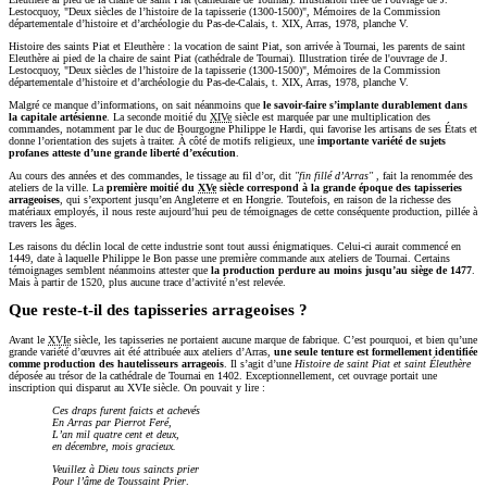
Lestocquoy, "Deux siècles de l’histoire de la tapisserie (1300-1500)", Mémoires de la Commission
départementale d’histoire et d’archéologie du Pas-de-Calais, t. XIX, Arras, 1978, planche V.
Histoire des saints Piat et Eleuthère : la vocation de saint Piat, son arrivée à Tournai, les parents de saint
Eleuthère ai pied de la chaire de saint Piat (cathédrale de Tournai). Illustration tirée de l'ouvrage de J.
Lestocquoy, "Deux siècles de l’histoire de la tapisserie (1300-1500)", Mémoires de la Commission
départementale d’histoire et d’archéologie du Pas-de-Calais, t. XIX, Arras, 1978, planche V.
Malgré ce manque d’informations, on sait néanmoins que
le savoir-faire s’implante durablement dans
la capitale artésienne
. La seconde moitié du
XIVe
siècle est marquée par une multiplication des
commandes, notamment par le duc de Bourgogne Philippe le Hardi, qui favorise les artisans de ses États et
donne l’orientation des sujets à traiter. À côté de motifs religieux, une
importante variété de sujets
profanes atteste d’une grande liberté d’exécution
.
Au cours des années et des commandes, le tissage au fil d’or, dit
fin fillé d’Arras
, fait la renommée des
ateliers de la ville. La
première moitié du
XVe
siècle correspond à la grande époque des tapisseries
arrageoises
, qui s’exportent jusqu’en Angleterre et en Hongrie. Toutefois, en raison de la richesse des
matériaux employés, il nous reste aujourd’hui peu de témoignages de cette conséquente production, pillée à
travers les âges.
Les raisons du déclin local de cette industrie sont tout aussi énigmatiques. Celui-ci aurait commencé en
1449, date à laquelle Philippe le Bon passe une première commande aux ateliers de Tournai. Certains
témoignages semblent néanmoins attester que
la production perdure au moins jusqu’au siège de 1477
.
Mais à partir de 1520, plus aucune trace d’activité n’est relevée.
Que reste-t-il des tapisseries arrageoises ?
Avant le
XVIe
siècle, les tapisseries ne portaient aucune marque de fabrique. C’est pourquoi, et bien qu’une
grande variété d’œuvres ait été attribuée aux ateliers d’Arras,
une seule tenture est formellement identifiée
comme production des hautelisseurs arrageois
. Il s’agit d’une
Histoire de saint Piat et saint Éleuthère
déposée au trésor de la cathédrale de Tournai en 1402. Exceptionnellement, cet ouvrage portait une
inscription qui disparut au XVIe siècle. On pouvait y lire :
Ces draps furent faicts et achevés
En Arras par Pierrot Feré,
L’an mil quatre cent et deux,
en décembre, mois gracieux.
Veuillez à Dieu tous saincts prier
Pour l’âme de Toussaint Prier
.