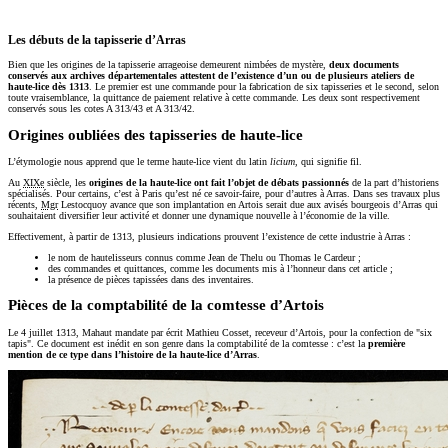
Les débuts de la tapisserie d’Arras
Bien que les origines de la tapisserie arrageoise demeurent nimbées de mystère,
deux documents
conservés aux archives départementales attestent de l’existence d’un ou de plusieurs ateliers de
haute-lice dès 1313
. Le premier est une commande pour la fabrication de six tapisseries et le second, selon
toute vraisemblance, la quittance de paiement relative à cette commande. Les deux sont respectivement
conservés sous les cotes A 313/43 et A 313/42.
Origines oubliées des tapisseries de haute-lice
L’étymologie nous apprend que le terme haute-lice vient du latin
licium,
qui signifie fil.
Au
XIXe
siècle, les
origines de la haute-lice ont fait l’objet de débats passionnés
de la part d’historiens
spécialisés. Pour certains, c’est à Paris qu’est né ce savoir-faire, pour d’autres à Arras. Dans ses travaux plus
récents,
Mgr
Lestocquoy avance que son implantation en Artois serait due aux avisés bourgeois d’Arras qui
souhaitaient diversifier leur activité et donner une dynamique nouvelle à l’économie de la ville.
Effectivement, à partir de 1313, plusieurs indications prouvent l’existence de cette industrie à Arras :
le nom de hautelisseurs connus comme Jean de Thelu ou Thomas le Cardeur ;
des commandes et quittances, comme les documents mis à l’honneur dans cet article ;
la présence de pièces tapissées dans des inventaires.
Pièces de la comptabilité de la comtesse d’Artois
Le 4 juillet 1313, Mahaut mandate par écrit Mathieu Cosset, receveur d’Artois, pour la confection de "six
tapis". Ce document est inédit en son genre dans la comptabilité de la comtesse : c’est la
première
mention de ce type dans l’histoire de la haute-lice d’Arras
.