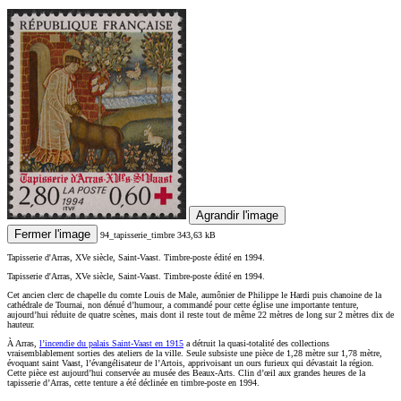
Agrandir l'image
Fermer l'image
94_tapisserie_timbre
343,63 kB
Tapisserie d'Arras, XVe siècle, Saint-Vaast. Timbre-poste édité en 1994.
Tapisserie d'Arras, XVe siècle, Saint-Vaast. Timbre-poste édité en 1994.
Cet ancien clerc de chapelle du comte Louis de Male, aumônier de Philippe le Hardi puis chanoine de la
cathédrale de Tournai, non dénué d’humour, a commandé pour cette église une importante tenture,
aujourd’hui réduite de quatre scènes, mais dont il reste tout de même 22 mètres de long sur 2 mètres dix de
hauteur.
À Arras,
l’incendie du palais Saint-Vaast en 1915
a détruit la quasi-totalité des collections
vraisemblablement sorties des ateliers de la ville. Seule subsiste une pièce de 1,28 mètre sur 1,78 mètre,
évoquant saint Vaast, l’évangélisateur de l’Artois, apprivoisant un ours furieux qui dévastait la région.
Cette pièce est aujourd’hui conservée au musée des Beaux-Arts. Clin d’œil aux grandes heures de la
tapisserie d’Arras, cette tenture a été déclinée en timbre-poste en 1994.