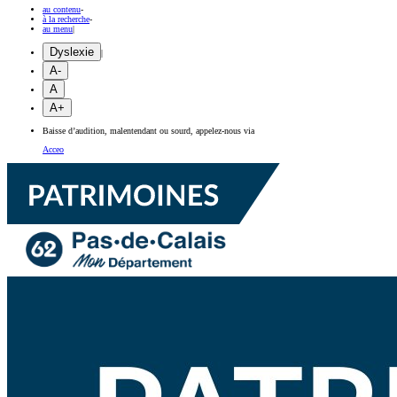
au contenu
-
à la recherche
-
au menu
|
Dyslexie
|
A-
A
A+
Baisse d’audition, malentendant ou sourd, appelez-nous via
Acceo