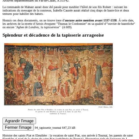
Archives départementales du Pas-de-Calais, A 313/42.
La commande de Mahaut aurait donc été passée pour meubler l’hôtel de son fils Robert : suivant les
indications du messager de la comtesse, Isabelle Caurrée aurait réalisé cinq draps de haute-lice et deux
tentures pour habiller des bahuts.
Hormis ces deux documents, on ne trouve trace d’
aucune autre mention avant 1337-1338
. À cette date,
les archives de la recette d’Artois évoquent
Thumas le Cordonnier
en sa qualité d’
ouvrier de hauteliche
ou encore
Aghee de Londres, la tapisseresse
(A 609).
Splendeur et décadence de la tapisserie arrageoise
Agrandir l'image
Fermer l'image
94_tapisserie_tournai
647,23 kB
Histoire des saints Piat et Eleuthère : la vocation de saint Piat, son arrivée à Tournai, les parents de saint
Eleuthère ai pied de la chaire de saint Piat (cathédrale de Tournai). Illustration tirée de l'ouvrage de J.