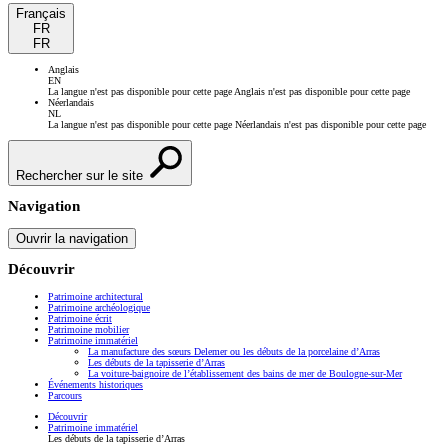
Français
FR
FR
Anglais
EN
La langue n'est pas disponible pour cette page
Anglais n'est pas disponible pour cette page
Néerlandais
NL
La langue n'est pas disponible pour cette page
Néerlandais n'est pas disponible pour cette page
Rechercher sur le site
Navigation
Ouvrir la navigation
Découvrir
Patrimoine architectural
Patrimoine archéologique
Patrimoine écrit
Patrimoine mobilier
Patrimoine immatériel
La manufacture des sœurs Delemer ou les débuts de la porcelaine d’Arras
Les débuts de la tapisserie d’Arras
La voiture-baignoire de l’établissement des bains de mer de Boulogne-sur-Mer
Événements historiques
Parcours
Découvrir
Patrimoine immatériel
Les débuts de la tapisserie d’Arras