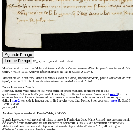
Agrandir l'image
Fermer l'image
94_tapisserie_mandement-mahaut
Mandement de la comtesse Mahaut d'Artois à Mathieu Cosset, receveur d’Artois, pour la confection de "six
tapis", 4 juillet 1313. Archives départementales du Pas-de-Calais, A 313/43.
Mandement de la comtesse Mahaut d'Artois à Mathieu Cosset, receveur d’Artois, pour la confection de "six
tapis", 4 juillet 1313. Archives départementales du Pas-de-Calais, A 313/43.
De par la contesse d’Artois
Receveur, encore vous mandons que vous faciez en toutes manieres, comment que ce soit
que Sauvales n’ait defaute d’argent ou de finance legiere à Tourout car nous n’arions mie
[
note 1
]
ailleurs
esprin en bon marchié ne ni trouveroit on si bien ce qui nous faut, faitez nous faire à Arraz siz tapis
deliez
[
note 2
]
tes et de la longuer que li dis Sauvales vous dira. Nostres Sires vous gart
[
note 3
]
. Doné à
Hedin le quart
jour de julet.
Archives départementales du Pas-de-Calais, A 313/43.
D’après Lestocquoy, qui reprend lui-même la thèse de l’archiviste Jules-Marie Richard, une quittance aurait
été attachée à cette commande par une languette de parchemin. C’est elle qui permettrait d’affirmer que
Mahaut avait bien commandé des tapisseries et non des tapis ; datée d’octobre 1313, elle est signée
d’Isabelle Caurrée, une marchande arrageoise :