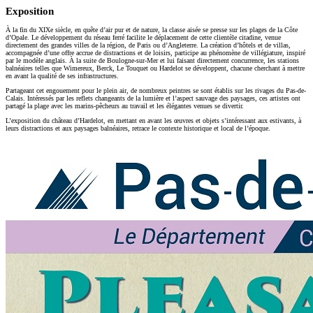
Exposition
À la fin du XIXe siècle, en quête d’air pur et de nature, la classe aisée se presse sur les plages de la Côte
d’Opale. Le développement du réseau ferré facilite le déplacement de cette clientèle citadine, venue
directement des grandes villes de la région, de Paris ou d’Angleterre. La création d’hôtels et de villas,
accompagnée d’une offre accrue de distractions et de loisirs, participe au phénomène de villégiature, inspiré
par le modèle anglais. À la suite de Boulogne-sur-Mer et lui faisant directement concurrence, les stations
balnéaires telles que Wimereux, Berck, Le Touquet ou Hardelot se développent, chacune cherchant à mettre
en avant la qualité de ses infrastructures.
Partageant cet engouement pour le plein air, de nombreux peintres se sont établis sur les rivages du Pas-de-
Calais. Intéressés par les reflets changeants de la lumière et l’aspect sauvage des paysages, ces artistes ont
partagé la plage avec les marins-pêcheurs au travail et les élégantes venues se divertir.
L’exposition du château d’Hardelot, en mettant en avant les œuvres et objets s’intéressant aux estivants, à
leurs distractions et aux paysages balnéaires, retrace le contexte historique et local de l’époque.