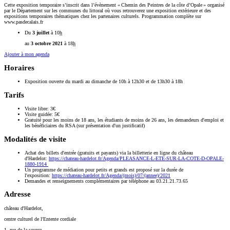
Cette exposition temporaire s’inscrit dans l’évènement « Chemin des Peintres de la côte d’Opale » organisé
par le Département sur les communes du littoral où vous retrouverez une exposition extérieure et des
expositions temporaires thématiques chez les partenaires culturels. Programmation complète sur
www.pasdecalais.fr
Du
3 juillet
à 10
h
au
3 octobre 2021
à 18
h
Ajouter à mon agenda
Horaires
Exposition ouverte du mardi au dimanche de 10h à 12h30 et de 13h30 à 18h
Tarifs
Visite libre: 3€
Visite guidée: 5€
Gratuité pour les moins de 18 ans, les étudiants de moins de 26 ans, les demandeurs d'emploi et
les bénéficiaires du RSA (sur présentation d'un justificatif)
Modalités de visite
Achat des billets d'entrée (gratuits et payants) via la billetterie en ligne du château
d'Hardelot:
https://chateau-hardelot.fr/Agenda/PLEASANCE-L-ETE-SUR-LA-COTE-D-OPALE-
1880-1914
Un programme de médiation pour petits et grands est proposé sur la durée de
l'exposition:
https://chateau-hardelot.fr/Agenda/(mois)/07/(annee)/2021
Demandes et renseignements complémentaires par téléphone au 03.21.21.73.65
Adresse
château d'Hardelot,
centre culturel de l'Entente cordiale
1, rue de la source,