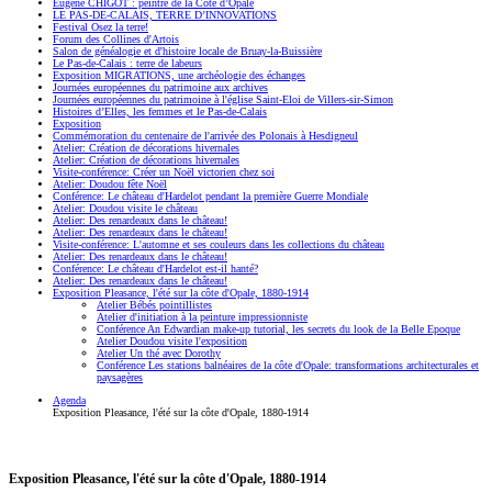
Eugène CHIGOT : peintre de la Côte d’Opale
LE PAS-DE-CALAIS, TERRE D’INNOVATIONS
Festival Osez la terre!
Forum des Collines d'Artois
Salon de généalogie et d'histoire locale de Bruay-la-Buissière
Le Pas-de-Calais : terre de labeurs
Exposition MIGRATIONS, une archéologie des échanges
Journées européennes du patrimoine aux archives
Journées européennes du patrimoine à l'église Saint-Eloi de Villers-sir-Simon
Histoires d’Elles, les femmes et le Pas-de-Calais
Exposition
Commémoration du centenaire de l'arrivée des Polonais à Hesdigneul
Atelier: Création de décorations hivernales
Atelier: Création de décorations hivernales
Visite-conférence: Créer un Noël victorien chez soi
Atelier: Doudou fête Noël
Conférence: Le château d'Hardelot pendant la première Guerre Mondiale
Atelier: Doudou visite le château
Atelier: Des renardeaux dans le château!
Atelier: Des renardeaux dans le château!
Visite-conférence: L'automne et ses couleurs dans les collections du château
Atelier: Des renardeaux dans le château!
Conférence: Le château d'Hardelot est-il hanté?
Atelier: Des renardeaux dans le château!
Exposition Pleasance, l'été sur la côte d'Opale, 1880-1914
Atelier Bébés pointillistes
Atelier d'initiation à la peinture impressionniste
Conférence An Edwardian make-up tutorial, les secrets du look de la Belle Epoque
Atelier Doudou visite l'exposition
Atelier Un thé avec Dorothy
Conférence Les stations balnéaires de la côte d'Opale: transformations architecturales et
paysagères
Agenda
Exposition Pleasance, l'été sur la côte d'Opale, 1880-1914
Exposition Pleasance, l'été sur la côte d'Opale, 1880-1914