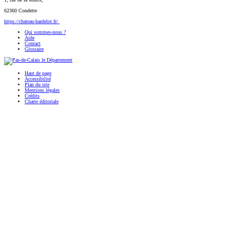
62360 Condette
https://chateau-hardelot.fr/
Qui sommes-nous ?
Aide
Contact
Glossaire
Haut de page
Accessibilité
Plan du site
Mentions légales
Crédits
Charte éditoriale