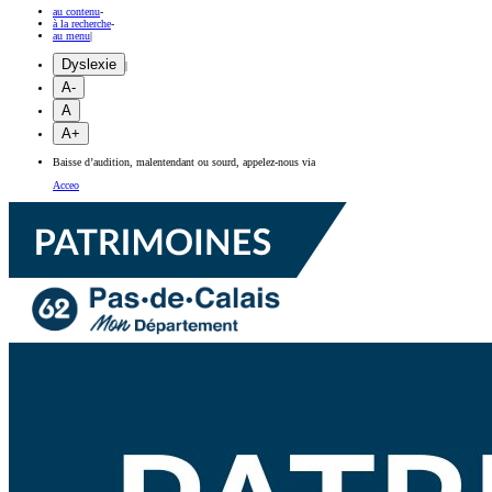
au contenu
-
à la recherche
-
au menu
|
Dyslexie
|
A-
A
A+
Baisse d’audition, malentendant ou sourd, appelez-nous via
Acceo