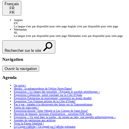
Français
FR
FR
Anglais
EN
La langue n'est pas disponible pour cette page
Anglais n'est pas disponible pour cette page
Néerlandais
NL
La langue n'est pas disponible pour cette page
Néerlandais n'est pas disponible pour cette page
Rechercher sur le site
Navigation
Ouvrir la navigation
Agenda
On ouvre !
Hesdin : la métamorphose de l'église Notre-Dame!
Exposition « Le champ des possibles - Paysages et sociétés néolithiques »
Exposition Crépuscule, soleil couchant sur la Côte d'Opale
Exposition Patrimoine en mouvement, construire un avenir durable
Exposition "Les Femmes artistes de la Côte d’Opale"
Pas à pas - balades à la découverte des futurs sur la Transternésienne
Sortez du train-train !
Exposition-dossier "Jules Wengel et Les Cierges de Saint-Josse"
Histoires de femmes, histoires d'institutrices : ouverture ENF Arras
Exposition « Un pied dans la tombe : du terrain au labo, une enquête anthropologique »
Journées du patrimoine aux archives
Vivez la Ferme Sénéchal !
Le Cirque s'affiche ! Un regard sur l’affiche polonaise