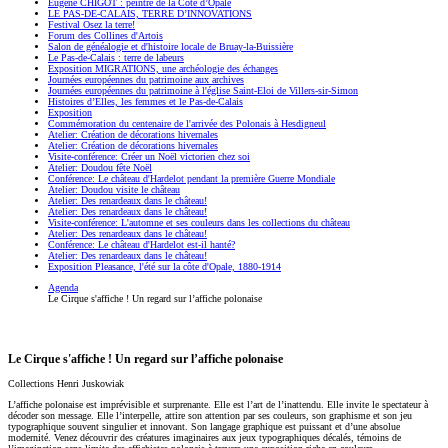
Eugène CHIGOT : peintre de la Côte d’Opale
LE PAS-DE-CALAIS, TERRE D’INNOVATIONS
Festival Osez la terre!
Forum des Collines d'Artois
Salon de généalogie et d'histoire locale de Bruay-la-Buissière
Le Pas-de-Calais : terre de labeurs
Exposition MIGRATIONS, une archéologie des échanges
Journées européennes du patrimoine aux archives
Journées européennes du patrimoine à l'église Saint-Eloi de Villers-sir-Simon
Histoires d’Elles, les femmes et le Pas-de-Calais
Exposition
Commémoration du centenaire de l'arrivée des Polonais à Hesdigneul
Atelier: Création de décorations hivernales
Atelier: Création de décorations hivernales
Visite-conférence: Créer un Noël victorien chez soi
Atelier: Doudou fête Noël
Conférence: Le château d'Hardelot pendant la première Guerre Mondiale
Atelier: Doudou visite le château
Atelier: Des renardeaux dans le château!
Atelier: Des renardeaux dans le château!
Visite-conférence: L'automne et ses couleurs dans les collections du château
Atelier: Des renardeaux dans le château!
Conférence: Le château d'Hardelot est-il hanté?
Atelier: Des renardeaux dans le château!
Exposition Pleasance, l'été sur la côte d'Opale, 1880-1914
Agenda
Le Cirque s'affiche ! Un regard sur l’affiche polonaise
Le Cirque s'affiche ! Un regard sur l’affiche polonaise
Collections Henri Juskowiak
L’affiche polonaise est imprévisible et surprenante. Elle est l’art de l’inattendu. Elle invite le spectateur à
décoder son message. Elle l’interpelle, attire son attention par ses couleurs, son graphisme et son jeu
typographique souvent singulier et innovant. Son langage graphique est puissant et d’une absolue
modernité. Venez découvrir des créatures imaginaires aux jeux typographiques décalés, témoins de