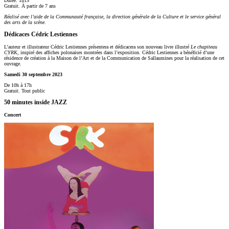
Durée: 1h15
Gratuit. À partir de 7 ans
Réalisé avec l’aide de la Communauté française, la direction générale de la Culture et le service général
des arts de la scène.
Dé
dicaces C
édric Lestiennes
L’auteur et illustrateur Cédric Lestiennes présentera et dédicacera son nouveau livre illustré
Le chapiteau
CYRK
, inspiré des affiches polonaises montrées dans l’exposition. Cédric Lestiennes a bénéficié d’une
résidence de création à la Maison de l’Art et de la Communication de Sallaumines pour la réalisation de cet
ouvrage.
Samedi 30 septembre 2023
De 10h à 17h
Gratuit. Tout public
50 minutes inside JAZZ
Concert