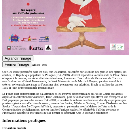
Agrandir l'image
Fermer l'image
Affiche_expo
Qu’elles soient placardées dans les rues, sur les abribus, ou collées sur les murs des gares et des métros, les
affiches, en République populaire de Pologne (1945-1989), doivent répondre à la commande de l’État. Sans
échapper à la censure, un vivier d’artistes talentueux, formés aux Beaux-Arts de Varsovie et de Cracovie
sous la direction d’Henri Tomaszewsk, de Józef Mroszczak ou de Wojciech Fangor, parvient toutefois à
créer un style graphique à part et d’exprimer ainsi pleinement leur créativité. Il naît au milieu des années
1950 et jouit d’une renommée internationale.
Le Fonds d'art contemporain de Sallaumines et les archives départementales du Pas-de-Calais ont acquis
auprès d’un collectionneur avionnais, Henri Juskowiak, plus de 300 affiches qui offrent une rétrospective de
l’art graphique polonais des années 1945-2000, et révèlent la richesse des thèmes et des styles proposés par
plusieurs générations d’artistes de renom, comme Jan Lenica, Waldemar Swierzy, Roman Cieslewicz ou Jan
Sawka. L’exposition
Le Cirque s
’
affiche !,
proposée en partenariat avec la Maison de l’Art et de la
Communication de Sallaumines, met en lumière l’univers explosif et débridé de l’affiche de cirque et
l’incroyable synthèse d’arts visuels qu’elle permet de découvrir. Que le spectacle commence !
Informations pratiques
Exposition gratuite