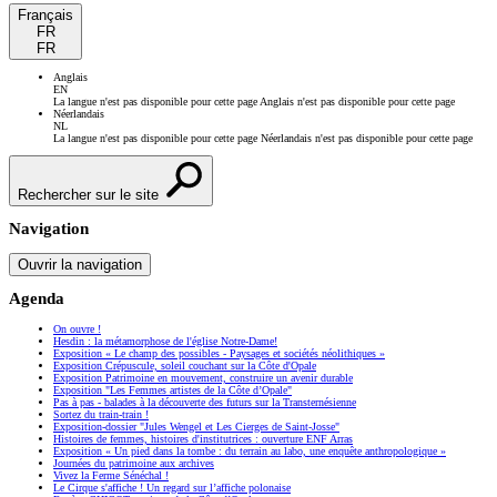
Français
FR
FR
Anglais
EN
La langue n'est pas disponible pour cette page
Anglais n'est pas disponible pour cette page
Néerlandais
NL
La langue n'est pas disponible pour cette page
Néerlandais n'est pas disponible pour cette page
Rechercher sur le site
Navigation
Ouvrir la navigation
Agenda
On ouvre !
Hesdin : la métamorphose de l'église Notre-Dame!
Exposition « Le champ des possibles - Paysages et sociétés néolithiques »
Exposition Crépuscule, soleil couchant sur la Côte d'Opale
Exposition Patrimoine en mouvement, construire un avenir durable
Exposition "Les Femmes artistes de la Côte d’Opale"
Pas à pas - balades à la découverte des futurs sur la Transternésienne
Sortez du train-train !
Exposition-dossier "Jules Wengel et Les Cierges de Saint-Josse"
Histoires de femmes, histoires d'institutrices : ouverture ENF Arras
Exposition « Un pied dans la tombe : du terrain au labo, une enquête anthropologique »
Journées du patrimoine aux archives
Vivez la Ferme Sénéchal !
Le Cirque s'affiche ! Un regard sur l’affiche polonaise