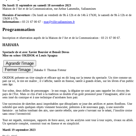
Du lundi 11 septembre au samedi 18 novembre 2023
Maison de l’Art et de la Communication, rue Arthur Lamendin, Sallaumines
Horaires d’ouverture :
Du lundi au vendredi de 9h à 12h et de 14h à 17h30, le samedi de 9h à 12h et de
13h30 à 17h.
Informations :
03 21 67 00 67 -
mac@ville-sallaumines.fr
Programmation
Inscription et réservation auprès de la Maison de l’Art et de la Communication : 03 21 67 00 67.
HAHAHA
Spectacle de et avec Xavier Bouvier et Benoît Devos
Mise en scène: OKIDOK et Louis Spagna
Agrandir l'image
Fermer l'image
Hahaha
© Thomas Freteur
OKIDOK présente un titre simple et efficace qui en dit long sur la teneur du spectacle. Un titre comme un
pari car ici, le rire est maître ; il s’affiche, tantôt en finesse, tantôt à grands éclats, sur les lèvres d’un public
sans âge.
Sur scène, deux drôles de personnages : le nez rouge, la dégaine ne sont pas sans rappeler les clowns des
pays de l’Est. Mais ce clin d’œil à la tradition se double d’un goût prononcé pour l’imaginaire, allié à un
sens inné du comique et à une technique d’acrobates hors pair.
Une succession de sketches aussi improbables que désopilants se joue des artifices et autres flonflons. Une
sobriété que seuls quelques objets viennent bousculer, prétextes à de nouveaux gags, à une nouvelle
fantaisie : un ballon tombant des airs, une carotte rebelle, une porte s’ouvrant sur le néant, l’insolite croise
sans cesse l’inventivité.
Tout est regards, mimiques, rapports de force aussi, car les acolytes sont tour à tour sujets, rivaux ou alliés.
Un spectacle complet, construit tout en finesse et en simplicité.
Mardi 19 septembre 2023