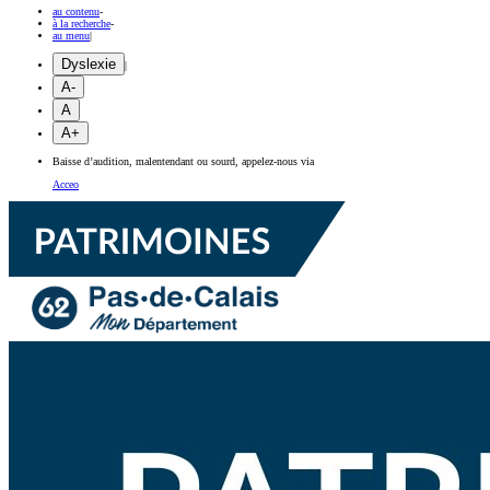
au contenu
-
à la recherche
-
au menu
|
Dyslexie
|
A-
A
A+
Baisse d’audition, malentendant ou sourd, appelez-nous via
Acceo