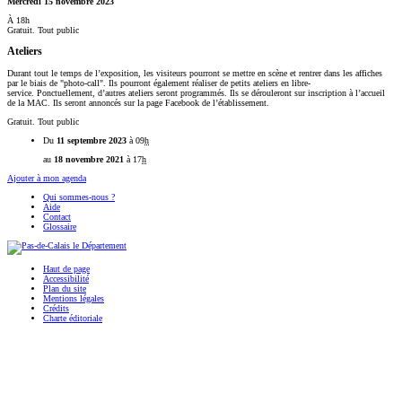
Mercredi 15 novembre 2023
À 18h
Gratuit. Tout public
Ateliers
Durant tout le temps de l’exposition, les visiteurs pourront se mettre en scène et rentrer dans les affiches
par le biais de "photo-call". Ils pourront également réaliser de petits ateliers en libre-
service. Ponctuellement, d’autres ateliers seront programmés. Ils se dérouleront sur inscription à l’accueil
de la MAC. Ils seront annoncés sur la page Facebook de l’établissement.
Gratuit. Tout public
Du
11 septembre 2023
à 09
h
au
18 novembre 2021
à 17
h
Ajouter à mon agenda
Qui sommes-nous ?
Aide
Contact
Glossaire
Haut de page
Accessibilité
Plan du site
Mentions légales
Crédits
Charte éditoriale