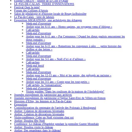
Eugène CHIGOT : peintre de la Côte d’Opale
LE PAS-DE-CALAIS, TERRE D’INNOVATIONS
Festival Osez la terre!
Forum des Collines d'Artois
Salon de généalogie et d'histoire locale de Bruay-la-Buissière
Le Pas-de-Calais : terre de labeurs
Exposition MIGRATIONS, une archéologie des échanges
Week-end d'ouverture
Atelier pour les 6-11 ans « Homo sapiens, un voyageur venu d’Afrique »
Café-archéo
Week-end d'ouverture
Atelier pour les 6-11 ans « Par Cernunnos ! Quand les dieux gaulois rencontrent les
dieux romains »
Week-end d'ouverture
Atelier pour les 6-11 ans « Remettons les compteurs à zéro … petite histoire des
chiffres et des lettres »
Café-archéo
Week-end d'ouverture
Atelier pour les 3-5 ans « Noël d’ici et d’ailleurs »
Café-archeo
Week-end festif
Café-archéo
Week-end d'ouverture
Atelier pour les 12-15 ans « Moi et les autres, des préjugés au racisme »
Week-end d'ouverture
Atelier pour les 3-5 ans « Conte pour les tout-petits »
Café archéo, la "romanisation"
Week-end d'ouverture
Visites guidées "Dans les coulisses de la maison de l'Archéologie"
Journées européennes du patrimoine aux archives
Journées européennes du patrimoine à l'église Saint-Eloi de Villers-sir-Simon
Histoires d’Elles, les femmes et le Pas-de-Calais
Exposition
Commémoration du centenaire de l'arrivée des Polonais à Hesdigneul
Atelier: Création de décorations hivernales
Atelier: Création de décorations hivernales
Visite-conférence: Créer un Noël victorien chez soi
Atelier: Doudou fête Noël
Conférence: Le château d'Hardelot pendant la première Guerre Mondiale
Atelier: Doudou visite le château
Atelier: Des renardeaux dans le château!