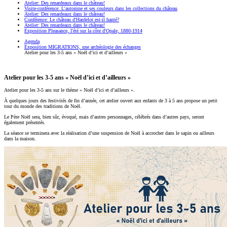
Atelier: Des renardeaux dans le château!
Visite-conférence: L'automne et ses couleurs dans les collections du château
Atelier: Des renardeaux dans le château!
Conférence: Le château d'Hardelot est-il hanté?
Atelier: Des renardeaux dans le château!
Exposition Pleasance, l'été sur la côte d'Opale, 1880-1914
Agenda
Exposition MIGRATIONS, une archéologie des échanges
Atelier pour les 3-5 ans « Noël d’ici et d’ailleurs »
Atelier pour les 3-5 ans « Noël d’ici et d’ailleurs »
Atelier pour les 3-5 ans sur le thème « Noël d’ici et d’ailleurs ».
À quelques jours des festivités de fin d’année, cet atelier ouvert aux enfants de 3 à 5 ans propose un petit
tour du monde des traditions de Noël.
Le Père Noël sera, bien sûr, évoqué, mais d’autres personnages, célébrés dans d’autres pays, seront
également présentés.
La séance se terminera avec la réalisation d’une suspension de Noël à accrocher dans le sapin ou ailleurs
dans la maison.