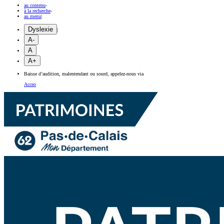
au contenu
-
à la recherche
-
au menu
|
Dyslexie
|
A-
A
A+
Baisse d’audition, malentendant ou sourd, appelez-nous via
Acceo