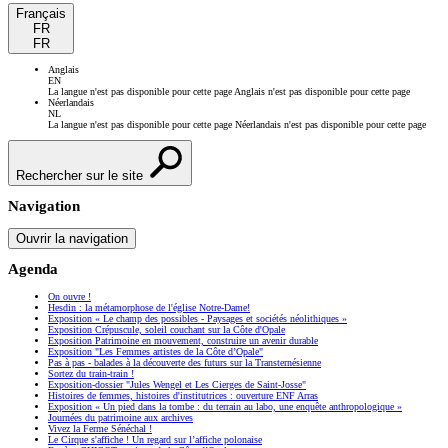
Français
FR
FR
Anglais
EN
La langue n'est pas disponible pour cette page
Anglais n'est pas disponible pour cette page
Néerlandais
NL
La langue n'est pas disponible pour cette page
Néerlandais n'est pas disponible pour cette page
Rechercher sur le site
Navigation
Ouvrir la navigation
Agenda
On ouvre !
Hesdin : la métamorphose de l'église Notre-Dame!
Exposition « Le champ des possibles - Paysages et sociétés néolithiques »
Exposition Crépuscule, soleil couchant sur la Côte d'Opale
Exposition Patrimoine en mouvement, construire un avenir durable
Exposition "Les Femmes artistes de la Côte d’Opale"
Pas à pas - balades à la découverte des futurs sur la Transternésienne
Sortez du train-train !
Exposition-dossier "Jules Wengel et Les Cierges de Saint-Josse"
Histoires de femmes, histoires d'institutrices : ouverture ENF Arras
Exposition « Un pied dans la tombe : du terrain au labo, une enquête anthropologique »
Journées du patrimoine aux archives
Vivez la Ferme Sénéchal !
Le Cirque s'affiche ! Un regard sur l’affiche polonaise