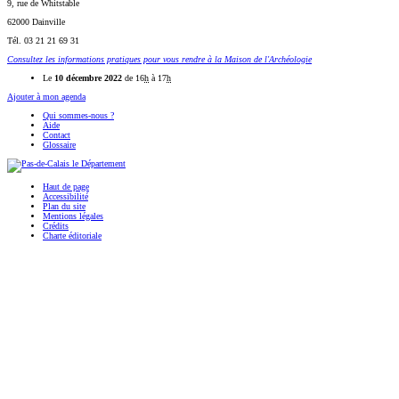
9, rue de Whitstable
62000 Dainville
Tél. 03 21 21 69 31
Consultez les informations pratiques pour vous rendre à la Maison de l'Archéologie
Le
10 décembre 2022
de 16
h
à 17
h
Ajouter à mon agenda
Qui sommes-nous ?
Aide
Contact
Glossaire
Haut de page
Accessibilité
Plan du site
Mentions légales
Crédits
Charte éditoriale