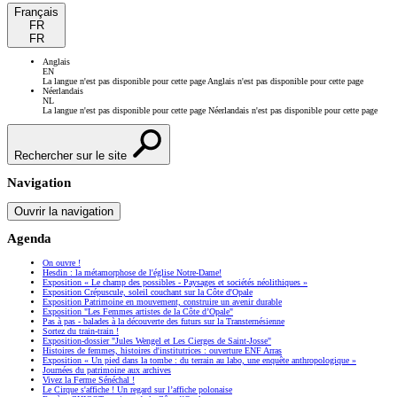
Français
FR
FR
Anglais
EN
La langue n'est pas disponible pour cette page
Anglais n'est pas disponible pour cette page
Néerlandais
NL
La langue n'est pas disponible pour cette page
Néerlandais n'est pas disponible pour cette page
Rechercher sur le site
Navigation
Ouvrir la navigation
Agenda
On ouvre !
Hesdin : la métamorphose de l'église Notre-Dame!
Exposition « Le champ des possibles - Paysages et sociétés néolithiques »
Exposition Crépuscule, soleil couchant sur la Côte d'Opale
Exposition Patrimoine en mouvement, construire un avenir durable
Exposition "Les Femmes artistes de la Côte d’Opale"
Pas à pas - balades à la découverte des futurs sur la Transternésienne
Sortez du train-train !
Exposition-dossier "Jules Wengel et Les Cierges de Saint-Josse"
Histoires de femmes, histoires d'institutrices : ouverture ENF Arras
Exposition « Un pied dans la tombe : du terrain au labo, une enquête anthropologique »
Journées du patrimoine aux archives
Vivez la Ferme Sénéchal !
Le Cirque s'affiche ! Un regard sur l’affiche polonaise