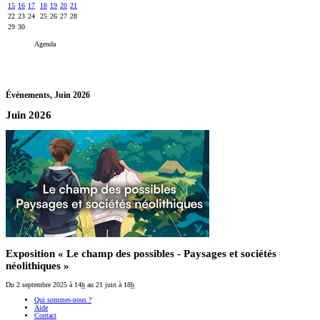
15
16
17
18
19
20
21
22
23
24
25
26
27
28
29
30
Agenda
Événements,
Juin 2026
Juin 2026
Exposition « Le champ des possibles - Paysages et sociétés
néolithiques »
Du 2 septembre 2025
à 14
h
au 21 juin
à 18
h
Qui sommes-nous ?
Aide
Contact