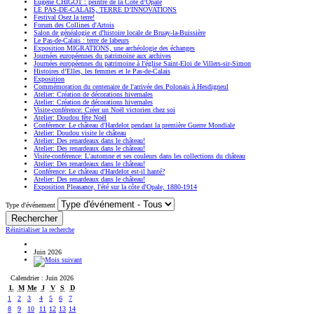
Eugène CHIGOT : peintre de la Côte d’Opale
LE PAS-DE-CALAIS, TERRE D’INNOVATIONS
Festival Osez la terre!
Forum des Collines d'Artois
Salon de généalogie et d'histoire locale de Bruay-la-Buissière
Le Pas-de-Calais : terre de labeurs
Exposition MIGRATIONS, une archéologie des échanges
Journées européennes du patrimoine aux archives
Journées européennes du patrimoine à l'église Saint-Eloi de Villers-sir-Simon
Histoires d’Elles, les femmes et le Pas-de-Calais
Exposition
Commémoration du centenaire de l'arrivée des Polonais à Hesdigneul
Atelier: Création de décorations hivernales
Atelier: Création de décorations hivernales
Visite-conférence: Créer un Noël victorien chez soi
Atelier: Doudou fête Noël
Conférence: Le château d'Hardelot pendant la première Guerre Mondiale
Atelier: Doudou visite le château
Atelier: Des renardeaux dans le château!
Atelier: Des renardeaux dans le château!
Visite-conférence: L'automne et ses couleurs dans les collections du château
Atelier: Des renardeaux dans le château!
Conférence: Le château d'Hardelot est-il hanté?
Atelier: Des renardeaux dans le château!
Exposition Pleasance, l'été sur la côte d'Opale, 1880-1914
Type d'événement
Réinitialiser la recherche
Juin 2026
Calendrier : Juin 2026
L
M
Me
J
V
S
D
1
2
3
4
5
6
7
8
9
10
11
12
13
14