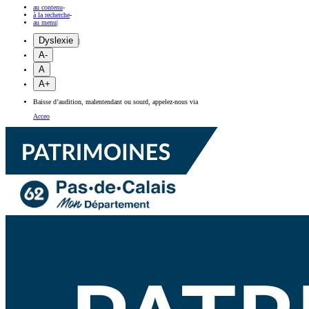
au contenu
-
à la recherche
-
au menu
|
Dyslexie
|
A-
A
A+
Baisse d’audition, malentendant ou sourd, appelez-nous via
Acceo