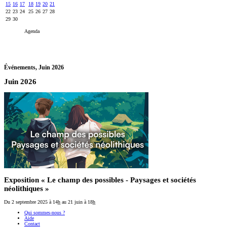
15
16
17
18
19
20
21
22
23
24
25
26
27
28
29
30
Agenda
Événements,
Juin 2026
Juin 2026
Exposition « Le champ des possibles - Paysages et sociétés
néolithiques »
Du 2 septembre 2025
à 14
h
au 21 juin
à 18
h
Qui sommes-nous ?
Aide
Contact