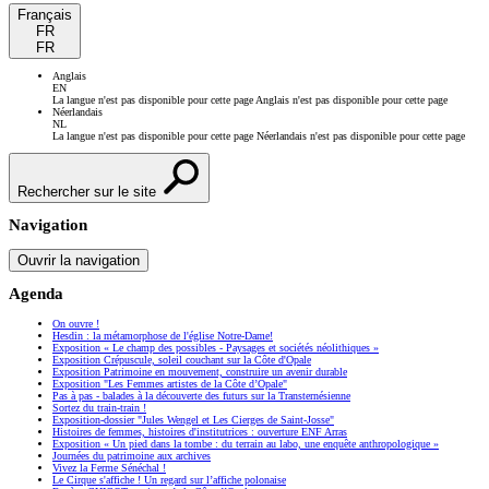
Français
FR
FR
Anglais
EN
La langue n'est pas disponible pour cette page
Anglais n'est pas disponible pour cette page
Néerlandais
NL
La langue n'est pas disponible pour cette page
Néerlandais n'est pas disponible pour cette page
Rechercher sur le site
Navigation
Ouvrir la navigation
Agenda
On ouvre !
Hesdin : la métamorphose de l'église Notre-Dame!
Exposition « Le champ des possibles - Paysages et sociétés néolithiques »
Exposition Crépuscule, soleil couchant sur la Côte d'Opale
Exposition Patrimoine en mouvement, construire un avenir durable
Exposition "Les Femmes artistes de la Côte d’Opale"
Pas à pas - balades à la découverte des futurs sur la Transternésienne
Sortez du train-train !
Exposition-dossier "Jules Wengel et Les Cierges de Saint-Josse"
Histoires de femmes, histoires d'institutrices : ouverture ENF Arras
Exposition « Un pied dans la tombe : du terrain au labo, une enquête anthropologique »
Journées du patrimoine aux archives
Vivez la Ferme Sénéchal !
Le Cirque s'affiche ! Un regard sur l’affiche polonaise