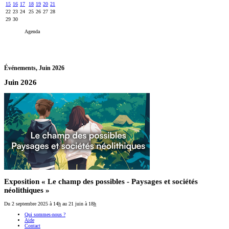
15
16
17
18
19
20
21
22
23
24
25
26
27
28
29
30
Agenda
Événements,
Juin 2026
Juin 2026
Exposition « Le champ des possibles - Paysages et sociétés
néolithiques »
Du 2 septembre 2025
à 14
h
au 21 juin
à 18
h
Qui sommes-nous ?
Aide
Contact