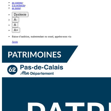
au contenu
-
à la recherche
-
au menu
|
Dyslexie
|
A-
A
A+
Baisse d’audition, malentendant ou sourd, appelez-nous via
Acceo