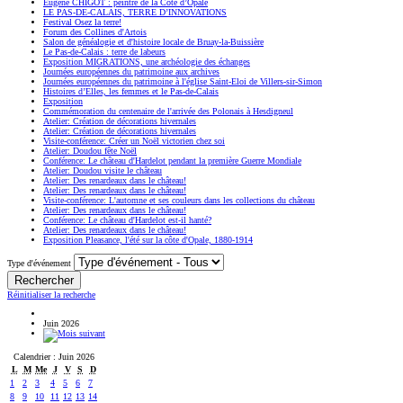
Eugène CHIGOT : peintre de la Côte d’Opale
LE PAS-DE-CALAIS, TERRE D’INNOVATIONS
Festival Osez la terre!
Forum des Collines d'Artois
Salon de généalogie et d'histoire locale de Bruay-la-Buissière
Le Pas-de-Calais : terre de labeurs
Exposition MIGRATIONS, une archéologie des échanges
Journées européennes du patrimoine aux archives
Journées européennes du patrimoine à l'église Saint-Eloi de Villers-sir-Simon
Histoires d’Elles, les femmes et le Pas-de-Calais
Exposition
Commémoration du centenaire de l'arrivée des Polonais à Hesdigneul
Atelier: Création de décorations hivernales
Atelier: Création de décorations hivernales
Visite-conférence: Créer un Noël victorien chez soi
Atelier: Doudou fête Noël
Conférence: Le château d'Hardelot pendant la première Guerre Mondiale
Atelier: Doudou visite le château
Atelier: Des renardeaux dans le château!
Atelier: Des renardeaux dans le château!
Visite-conférence: L'automne et ses couleurs dans les collections du château
Atelier: Des renardeaux dans le château!
Conférence: Le château d'Hardelot est-il hanté?
Atelier: Des renardeaux dans le château!
Exposition Pleasance, l'été sur la côte d'Opale, 1880-1914
Type d'événement
Réinitialiser la recherche
Juin 2026
Calendrier : Juin 2026
L
M
Me
J
V
S
D
1
2
3
4
5
6
7
8
9
10
11
12
13
14