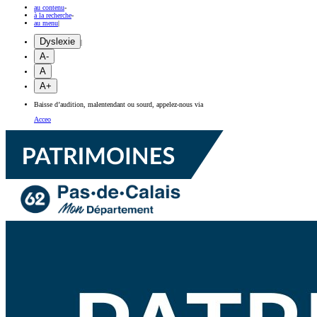
au contenu
-
à la recherche
-
au menu
|
Dyslexie
|
A-
A
A+
Baisse d’audition, malentendant ou sourd, appelez-nous via
Acceo