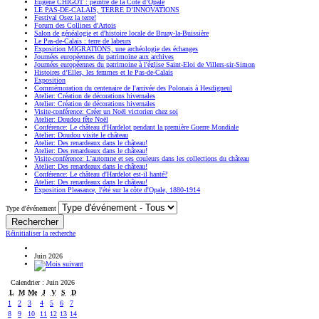
Eugène CHIGOT : peintre de la Côte d’Opale
LE PAS-DE-CALAIS, TERRE D’INNOVATIONS
Festival Osez la terre!
Forum des Collines d'Artois
Salon de généalogie et d'histoire locale de Bruay-la-Buissière
Le Pas-de-Calais : terre de labeurs
Exposition MIGRATIONS, une archéologie des échanges
Journées européennes du patrimoine aux archives
Journées européennes du patrimoine à l'église Saint-Eloi de Villers-sir-Simon
Histoires d’Elles, les femmes et le Pas-de-Calais
Exposition
Commémoration du centenaire de l'arrivée des Polonais à Hesdigneul
Atelier: Création de décorations hivernales
Atelier: Création de décorations hivernales
Visite-conférence: Créer un Noël victorien chez soi
Atelier: Doudou fête Noël
Conférence: Le château d'Hardelot pendant la première Guerre Mondiale
Atelier: Doudou visite le château
Atelier: Des renardeaux dans le château!
Atelier: Des renardeaux dans le château!
Visite-conférence: L'automne et ses couleurs dans les collections du château
Atelier: Des renardeaux dans le château!
Conférence: Le château d'Hardelot est-il hanté?
Atelier: Des renardeaux dans le château!
Exposition Pleasance, l'été sur la côte d'Opale, 1880-1914
Type d'événement
Réinitialiser la recherche
Juin 2026
Calendrier : Juin 2026
L
M
Me
J
V
S
D
1
2
3
4
5
6
7
8
9
10
11
12
13
14