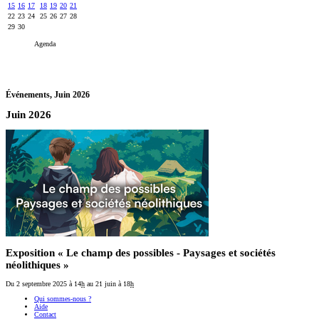
15
16
17
18
19
20
21
22
23
24
25
26
27
28
29
30
Agenda
Événements,
Juin 2026
Juin 2026
Exposition « Le champ des possibles - Paysages et sociétés
néolithiques »
Du 2 septembre 2025
à 14
h
au 21 juin
à 18
h
Qui sommes-nous ?
Aide
Contact