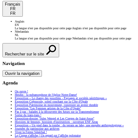
Français
FR
FR
Anglais
EN
La langue n'est pas disponible pour cette page
Anglais n'est pas disponible pour cette page
Néerlandais
NL
La langue n'est pas disponible pour cette page
Néerlandais n'est pas disponible pour cette page
Rechercher sur le site
Navigation
Ouvrir la navigation
Agenda
On ouvre !
Hesdin : la métamorphose de l'église Notre-Dame!
Exposition « Le champ des possibles - Paysages et sociétés néolithiques »
Exposition Crépuscule, soleil couchant sur la Côte d'Opale
Exposition Patrimoine en mouvement, construire un avenir durable
Exposition "Les Femmes artistes de la Côte d’Opale"
Pas à pas - balades à la découverte des futurs sur la Transternésienne
Sortez du train-train !
Exposition-dossier "Jules Wengel et Les Cierges de Saint-Josse"
Histoires de femmes, histoires d'institutrices : ouverture ENF Arras
Exposition « Un pied dans la tombe : du terrain au labo, une enquête anthropologique »
Journées du patrimoine aux archives
Vivez la Ferme Sénéchal !
Le Cirque s'affiche ! Un regard sur l’affiche polonaise