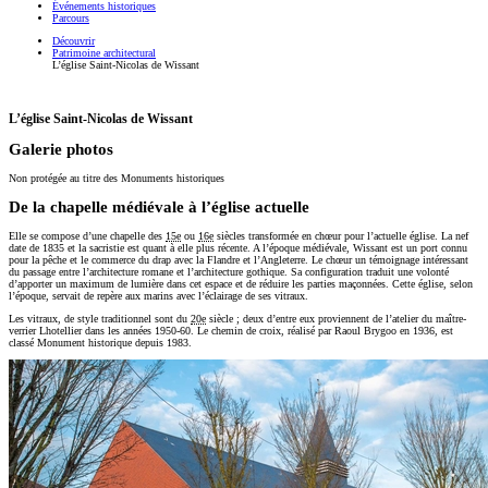
Événements historiques
Parcours
Découvrir
Patrimoine architectural
L’église Saint-Nicolas de Wissant
L’église Saint-Nicolas de Wissant
Galerie photos
Non protégée au titre des Monuments historiques
De la chapelle médiévale à l’église actuelle
Elle se compose d’une chapelle des
15e
ou
16e
siècles transformée en chœur pour l’actuelle église. La nef
date de 1835 et la sacristie est quant à elle plus récente. A l’époque médiévale, Wissant est un port connu
pour la pêche et le commerce du drap avec la Flandre et l’Angleterre. Le chœur un témoignage intéressant
du passage entre l’architecture romane et l’architecture gothique. Sa configuration traduit une volonté
d’apporter un maximum de lumière dans cet espace et de réduire les parties maçonnées. Cette église, selon
l’époque, servait de repère aux marins avec l’éclairage de ses vitraux.
Les vitraux, de style traditionnel sont du
20e
siècle ; deux d’entre eux proviennent de l’atelier du maître-
verrier Lhotellier dans les années 1950-60. Le chemin de croix, réalisé par Raoul Brygoo en 1936, est
classé Monument historique depuis 1983.