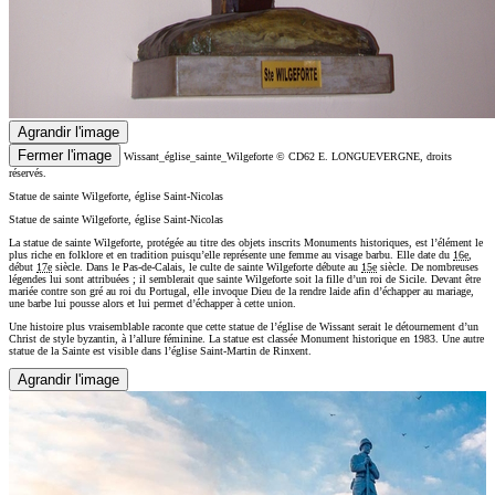
Agrandir l'image
Fermer l'image
Wissant_église_sainte_Wilgeforte
© CD62 E. LONGUEVERGNE, droits
réservés.
Statue de sainte Wilgeforte, église Saint-Nicolas
Statue de sainte Wilgeforte, église Saint-Nicolas
La statue de sainte Wilgeforte, protégée au titre des objets inscrits Monuments historiques, est l’élément le
plus riche en folklore et en tradition puisqu’elle représente une femme au visage barbu. Elle date du
16e
,
début
17e
siècle. Dans le Pas-de-Calais, le culte de sainte Wilgeforte débute au
15e
siècle. De nombreuses
légendes lui sont attribuées ; il semblerait que sainte Wilgeforte soit la fille d’un roi de Sicile. Devant être
mariée contre son gré au roi du Portugal, elle invoque Dieu de la rendre laide afin d’échapper au mariage,
une barbe lui pousse alors et lui permet d’échapper à cette union.
Une histoire plus vraisemblable raconte que cette statue de l’église de Wissant serait le détournement d’un
Christ de style byzantin, à l’allure féminine. La statue est classée Monument historique en 1983. Une autre
statue de la Sainte est visible dans l’église Saint-Martin de Rinxent.
Agrandir l'image