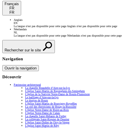
Français
FR
FR
Anglais
EN
La langue n'est pas disponible pour cette page
Anglais n'est pas disponible pour cette page
Néerlandais
NL
La langue n'est pas disponible pour cette page
Néerlandais n'est pas disponible pour cette page
Rechercher sur le site
Navigation
Ouvrir la navigation
Découvrir
Patrimoine architectural
La chapelle Beaudelle d’Aire-sur-la-Lys
L'église Saint-Martin de Bayenghem-lès-Seninghem
L'église de la Nativité Notre-Dame de Bouin-Plumoison
Le bailliage d’Aire-sur-la-Lys
Le donjon de Bours
L'église Saint-Martin de Bouvigny-Boyeffles
La cité des électriciens de Bruay-la-Buissière
L'église Notre-Dame de Buire-au-Bois
L'église Notre-Dame de Calais
La chapelle Saint-Mélanie de Ferfay
La collégiale Saint-Riquier de Douriez
L’église Saint-Didier de Oisy-le-Verger
L'église Saint-Martin de Réty