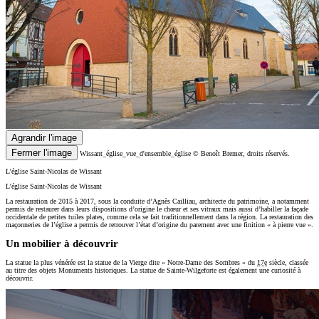
Agrandir l'image
Fermer l'image
Wissant_église_vue_d'ensemble_église
© Benoît Bremer, droits réservés.
L'église Saint-Nicolas de Wissant
L'église Saint-Nicolas de Wissant
La restauration de 2015 à 2017, sous la conduite d’Agnès Cailliau, architecte du patrimoine, a notamment
permis de restaurer dans leurs dispositions d’origine le chœur et ses vitraux mais aussi d’habiller la façade
occidentale de petites tuiles plates, comme cela se fait traditionnellement dans la région. La restauration des
maçonneries de l’église a permis de retrouver l’état d’origine du parement avec une finition « à pierre vue ».
Un mobilier à découvrir
La statue la plus vénérée est la statue de la Vierge dite « Notre-Dame des Sombres » du
17e
siècle, classée
au titre des objets Monuments historiques. La statue de Sainte-Wilgeforte est également une curiosité à
découvrir.