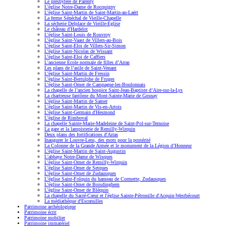
Le presbytère de Parenty
L'église Notre-Dame de Rocquigny
L'église Saint-Martin de Saint-Martin-au-Laërt
La ferme Sénéchal de Vieille-Chapelle
La sécherie Delplace de Vieille-Eglise
Le château d'Hardelot
L'église Saint-Louis de Rouvroy
L’église Saint-Vaast de Villers-au-Bois
L’église Saint-Eloi de Villers-Sir-Simon
L’église Saint-Nicolas de Wissant
L’église Saint-Eloi de Caffiers
L'ancienne École normale de filles d’Arras
Les plans de l’asile de Saint-Venant
L'église Saint-Martin de Fressin
L'église Saint-Bertulphe de Fruges
L'église Saint-Omer de Campagne-les-Boulonnais
La chapelle de l’ancien hospice Saint-Jean-Baptiste d’Aire-sur-la-Lys
La chartreuse fantôme du Mont-Sainte-Marie de Gosnay
L'église Saint-Martin de Samer
L'église Saint-Martin de Vis-en-Artois
L'église Saint-Germain d'Hesmond
L'église de Rimboval
La chapelle Sainte-Marie-Madeleine de Saint-Pol-sur-Ternoise
La gare et la lampisterie de Remilly-Wirquin
Deux plans des fortifications d'Arras
Inaugurer le Louvre-Lens, des mots pour la postérité
La Colonne de la Grande Armée et le monument de la Légion d’Honneur
L'église Saint-Martin de Saint-Augustin
L'abbaye Notre-Dame de Wisques
L'église Saint-Omer de Remilly-Wirquin
L'église Saint-Omer de Setques
L'église Saint-Omer de Zudausques
L'église Saint-Folquin du hameau de Cormette, Zudausques
L'église Saint-Omer de Boisdinghem
L'église Saint-Omer de Bléquin
La chapelle du Sacré-Cœur et l'église Sainte-Pétronille d'Acquin-Westbécourt
La médiathèque d'Escœuilles
Patrimoine archéologique
Patrimoine écrit
Patrimoine mobilier
Patrimoine immatériel