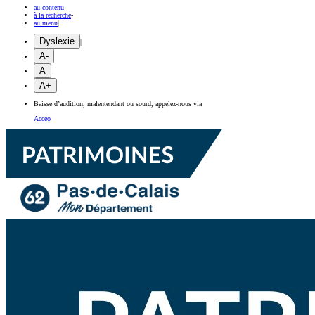
au contenu
-
à la recherche
-
au menu
|
Dyslexie
|
A-
A
A+
Baisse d’audition, malentendant ou sourd, appelez-nous via
Acceo